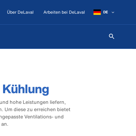
Über DeLaval
Arbeiten bei DeLaval
DE
d Kühlung
und hohe Leistungen liefern,
. Um diese zu erreichen bietet
angepasste Ventilations- und
 an.