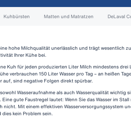
Kuhbürsten
Matten und Matratzen
DeLaval C
eine hohe Milchqualität unerlässlich und trägt wesentlich z
vität Ihrer Kühe bei.​
ne Kuh für jeden produzierten Liter Milch mindestens drei L
kühe verbrauchen 150 Liter Wasser pro Tag – an heißen Ta
 auf, sind negative Folgen direkt spürbar.
 sowohl Wasseraufnahme als auch Wasserqualität wichtig s
ne gute Faustregel lautet: Wenn Sie das Wasser im Stall n
h nicht. Mit einem effektiven Wasserversorgungssystem und
dies kein Problem sein. ​