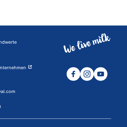
undwerte
Unternehmen
val.com
0