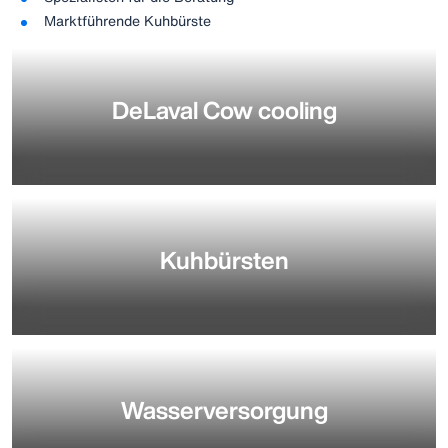
Marktführende Kuhbürste
DeLaval Cow cooling
Kuhbürsten
Wasserversorgung