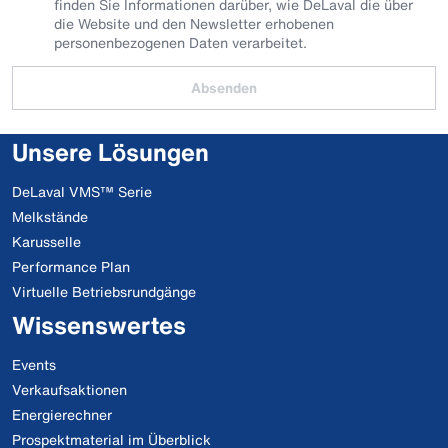
finden Sie Informationen darüber, wie DeLaval die über
die Website und den Newsletter erhobenen
personenbezogenen Daten verarbeitet.
Absenden
Unsere Lösungen
DeLaval VMS™ Serie
Melkstände
Karusselle
Performance Plan
Virtuelle Betriebsrundgänge
Wissenswertes
Events
Verkaufsaktionen
Energierechner
Prospektmaterial im Überblick