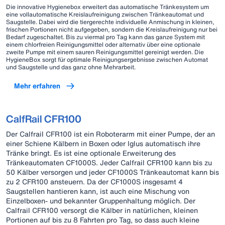
Die innovative Hygienebox erweitert das automatische Tränkesystem um
eine vollautomatische Kreislaufreinigung zwischen Tränkeautomat und
Saugstelle. Dabei wird die tiergerechte individuelle Anmischung in kleinen,
frischen Portionen nicht aufgegeben, sondern die Kreislaufreinigung nur bei
Bedarf zugeschaltet. Bis zu viermal pro Tag kann das ganze System mit
einem chlorfreien Reinigungsmittel oder alternativ über eine optionale
zweite Pumpe mit einem sauren Reinigungsmittel gereinigt werden. Die
HygieneBox sorgt für optimale Reinigungsergebnisse zwischen Automat
und Saugstelle und das ganz ohne Mehrarbeit.
Mehr erfahren
CalfRail CFR100
Der Calfrail CFR100 ist ein Roboterarm mit einer Pumpe, der an
einer Schiene Kälbern in Boxen oder Iglus automatisch ihre
Tränke bringt. Es ist eine optionale Erweiterung des
Tränkeautomaten CF1000S. Jeder Calfrail CFR100 kann bis zu
50 Kälber versorgen und jeder CF1000S Tränkeautomat kann bis
zu 2 CFR100 ansteuern. Da der CF1000S insgesamt 4
Saugstellen hantieren kann, ist auch eine Mischung von
Einzelboxen- und bekannter Gruppenhaltung möglich. Der
Calfrail CFR100 versorgt die Kälber in natürlichen, kleinen
Portionen auf bis zu 8 Fahrten pro Tag, so dass auch kleine