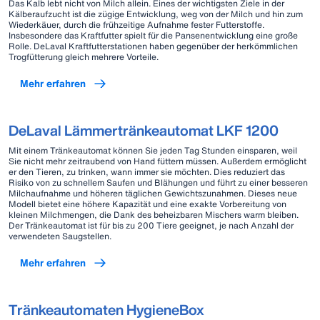
Das Kalb lebt nicht von Milch allein. Eines der wichtigsten Ziele in der
Kälberaufzucht ist die zügige Entwicklung, weg von der Milch und hin zum
Wiederkäuer, durch die frühzeitige Aufnahme fester Futterstoffe.
Insbesondere das Kraftfutter spielt für die Pansenentwicklung eine große
Rolle. DeLaval Kraftfutterstationen haben gegenüber der herkömmlichen
Trogfütterung gleich mehrere Vorteile.
Mehr erfahren
DeLaval Lämmertränkeautomat LKF 1200
Mit einem Tränkeautomat können Sie jeden Tag Stunden einsparen, weil
Sie nicht mehr zeitraubend von Hand füttern müssen. Außerdem ermöglicht
er den Tieren, zu trinken, wann immer sie möchten. Dies reduziert das
Risiko von zu schnellem Saufen und Blähungen und führt zu einer besseren
Milchaufnahme und höheren täglichen Gewichtszunahmen. Dieses neue
Modell bietet eine höhere Kapazität und eine exakte Vorbereitung von
kleinen Milchmengen, die Dank des beheizbaren Mischers warm bleiben.
Der Tränkeautomat ist für bis zu 200 Tiere geeignet, je nach Anzahl der
verwendeten Saugstellen.
Mehr erfahren
Tränkeautomaten HygieneBox