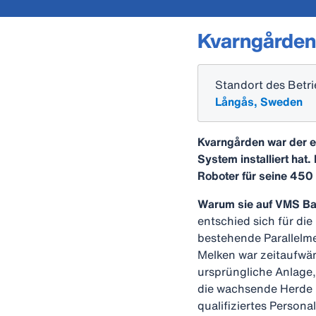
Kvarngården
Standort des Betr
Långås, Sweden
Kvarngården war der e
System installiert ha
Roboter für seine 450
Warum sie auf VMS Bat
entschied sich für die
bestehende Parallelme
Melken war zeitaufwä
ursprüngliche Anlage,
die wachsende Herde
qualifiziertes Persona