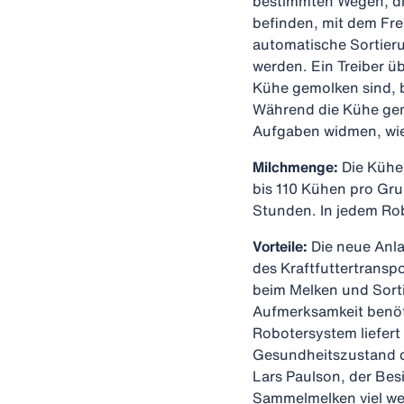
bestimmten Wegen, di
befinden, mit dem Fre
automatische Sortieru
werden. Ein Treiber ü
Kühe gemolken sind, 
Während die Kühe gem
Aufgaben widmen, wie 
Milchmenge:
Die Kühe
bis 110 Kühen pro Gr
Stunden. In jedem Ro
Vorteile:
Die neue Anla
des Kraftfuttertransp
beim Melken und Sorti
Aufmerksamkeit benötig
Robotersystem liefert
Gesundheitszustand de
Lars Paulson, der Bes
Sammelmelken viel wen