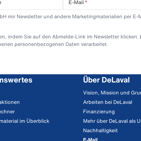
e
E-Mail
*
mbH mir Newsletter und andere Marketingmaterialien per E-
len, indem Sie auf den Abmelde-Link im Newsletter klicken.
obenen personenbezogenen Daten verarbeitet.
nswertes
Über DeLaval
Vision, Mission und Gr
aktionen
Arbeiten bei DeLaval
echner
Finanzierung
material im Überblick
Mehr über DeLaval als 
Nachhaltigkeit
E-Mail