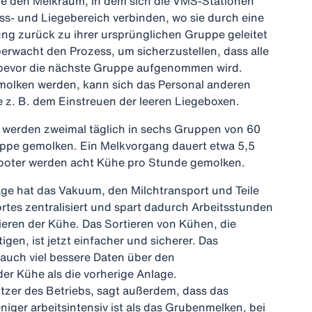
e den Melkraum, in dem sich die VMS-Stationen
ss- und Liegebereich verbinden, wo sie durch eine
ng zurück zu ihrer ursprünglichen Gruppe geleitet
berwacht den Prozess, um sicherzustellen, dass alle
bevor die nächste Gruppe aufgenommen wird.
olken werden, kann sich das Personal anderen
z. B. dem Einstreuen der leeren Liegeboxen.
 werden zweimal täglich in sechs Gruppen von 60
uppe gemolken. Ein Melkvorgang dauert etwa 5,5
boter werden acht Kühe pro Stunde gemolken.
ge hat das Vakuum, den Milchtransport und Teile
ortes zentralisiert und spart dadurch Arbeitsstunden
eren der Kühe. Das Sortieren von Kühen, die
en, ist jetzt einfacher und sicherer. Das
 auch viel bessere Daten über den
r Kühe als die vorherige Anlage.
itzer des Betriebs, sagt außerdem, dass das
iger arbeitsintensiv ist als das Grubenmelken, bei