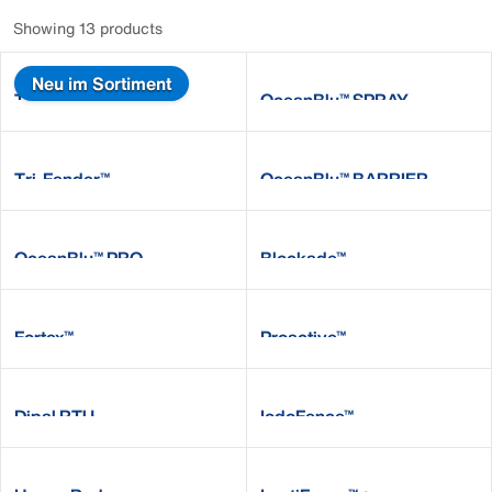
Showing 13 products
Neu im Sortiment
Titan™
OceanBlu™ SPRAY
Tri-Fender™
OceanBlu™ BARRIER
OceanBlu™ PRO
Blockade™
Fortex™
Proactive™
Dipal RTU
IodoFence™