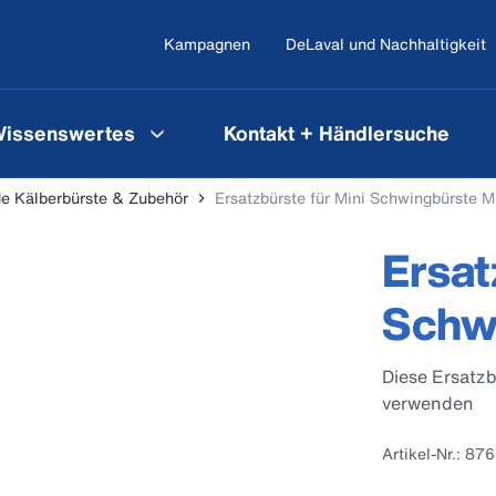
Kampagnen
DeLaval und Nachhaltigkeit
issenswertes
Kontakt + Händlersuche
e Kälberbürste & Zubehör
Ersatzbürste für Mini Schwingbürste 
Ersat
Schw
Diese Ersatz
verwenden
Artikel-Nr.: 87