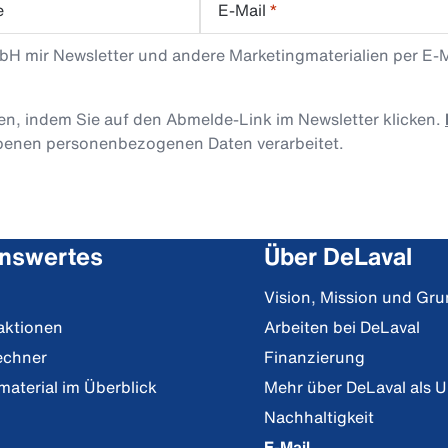
e
E-Mail
*
mbH mir Newsletter und andere Marketingmaterialien per E-
len, indem Sie auf den Abmelde-Link im Newsletter klicken.
obenen personenbezogenen Daten verarbeitet.
nswertes
Über DeLaval
Vision, Mission und Gr
aktionen
Arbeiten bei DeLaval
echner
Finanzierung
material im Überblick
Mehr über DeLaval als 
Nachhaltigkeit
E-Mail