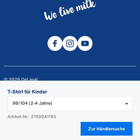
© 2026 DeLaval
Cookies
T-Shirt für Kinder
Datenschutzerklärung
98/104 (2-4 Jahre)
DeLaval-Apps
Sicherheitsdatenblätter
Artikel-Nr.: 2150041195
AGB
Zur Händlersuche
Impressum
HÄNDLER-LOGIN