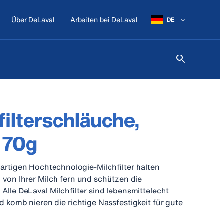
Über DeLaval
Arbeiten bei DeLaval
DE
filterschläuche,
 70g
artigen Hochtechnologie-Milchfilter halten
 von Ihrer Milch fern und schützen die
 Alle DeLaval Milchfilter sind lebensmittelecht
nd kombinieren die richtige Nassfestigkeit für gute
n mit effizienter Partikelfiltration.