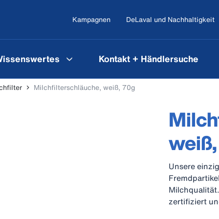
Kampagnen
DeLaval und Nachhaltigkeit
issenswertes
Kontakt + Händlersuche
chfilter
Milchfilterschläuche, weiß, 70g
Milch
weiß,
Unsere einzig
Fremdpartikel
Milchqualität.
zertifiziert u
Durchflussrate