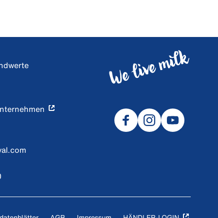
undwerte
Unternehmen
val.com
0
datenblätter
AGB
Impressum
HÄNDLER-LOGIN