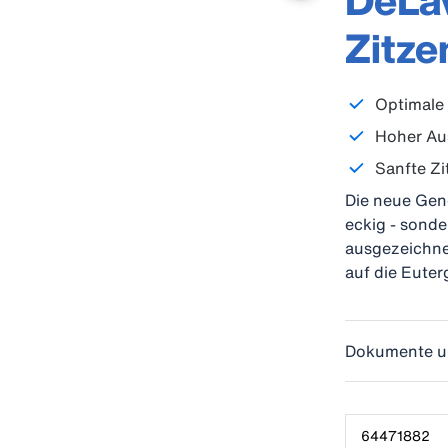
DeLav
Zitz
Optimale 
Hoher Au
Sanfte Z
Die neue Gene
eckig - sonde
ausgezeichne
auf die Euter
Dokumente u
64471882