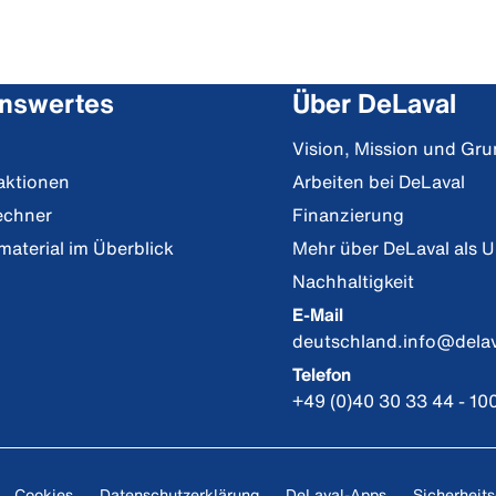
nswertes
Über DeLaval
Vision, Mission und Gr
aktionen
Arbeiten bei DeLaval
echner
Finanzierung
material im Überblick
Mehr über DeLaval als 
Nachhaltigkeit
E-Mail
deutschland.info@dela
Telefon
+49 (0)40 30 33 44 - 10
Cookies
Datenschutzerklärung
DeLaval-Apps
Sicherheits