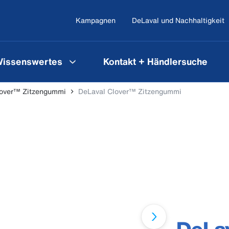
Kampagnen
DeLaval und Nachhaltigkeit
issenswertes
Kontakt + Händlersuche
over™ Zitzengummi
DeLaval Clover™ Zitzengummi