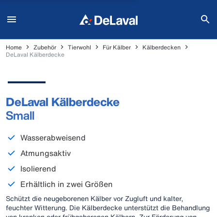
Home
Zubehör
Tierwohl
Für Kälber
Kälberdecken
DeLaval Kälberdecke
DeLaval Kälberdecke
Small
Wasserabweisend
Atmungsaktiv
Isolierend
Erhältlich in zwei Größen
Schützt die neugeborenen Kälber vor Zugluft und kalter,
feuchter Witterung. Die Kälberdecke unterstützt die Behandlung
von kranken oder frühgeborenen Kälbern. Zur Förderung von