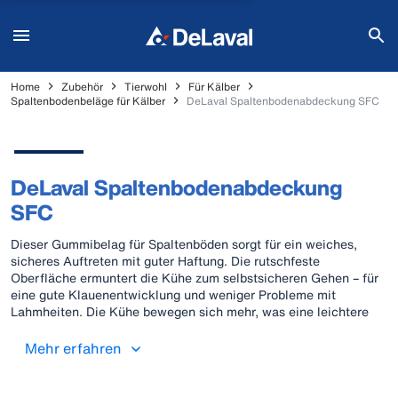
Home
Zubehör
Tierwohl
Für Kälber
Spaltenbodenbeläge für Kälber
DeLaval Spaltenbodenabdeckung SFC
DeLaval Spaltenbodenabdeckung
SFC
Dieser Gummibelag für Spaltenböden sorgt für ein weiches,
sicheres Auftreten mit guter Haftung. Die rutschfeste
Oberfläche ermuntert die Kühe zum selbstsicheren Gehen – für
eine gute Klauenentwicklung und weniger Probleme mit
Lahmheiten. Die Kühe bewegen sich mehr, was eine leichtere
Brunsterkennung ermöglicht und zu einer verstärkten
Futteraufnahme und damit zu einer höheren Milchmenge führt.
Mehr erfahren
Die Installation ist flexibel und einfach: Selbstbefestigende
Gummimatten von 2 m Länge bedecken jeweils zwei
Trittflächen und eine Spalte. Die gerippte Unterseite sorgt für