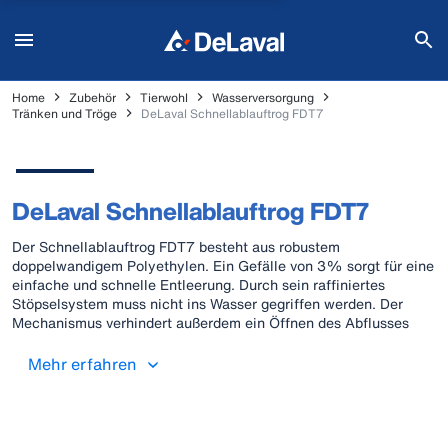
Home
Zubehör
Tierwohl
Wasserversorgung
Tränken und Tröge
DeLaval Schnellablauftrog FDT7
DeLaval Schnellablauftrog FDT7
Der Schnellablauftrog FDT7 besteht aus robustem
doppelwandigem Polyethylen. Ein Gefälle von 3% sorgt für eine
einfache und schnelle Entleerung. Durch sein raffiniertes
Stöpselsystem muss nicht ins Wasser gegriffen werden. Der
Mechanismus verhindert außerdem ein Öffnen des Abflusses
durch Kühe. Der Schnellablauftrog ist mit einem
Hochleistungsschwimmerventil (83 L / min bei 4 bar
Mehr erfahren
Wasserdruck) ausgestattet. Er ist für Wand- und Bodenmontage
geeignet. Ausreichend für max. 50 Kühe.