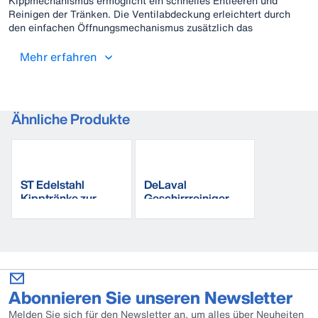
Kippmechanismus ermöglicht ein schnelles Entleeren und
Reinigen der Tränken. Die Ventilabdeckung erleichtert durch
den einfachen Öffnungsmechanismus zusätzlich das
regelmäßige Reinigen des Ventilraums. Durch die große
Trinkoberfläche und das Hochleistungs-Schwimmerventil ist
Mehr erfahren
immer für ausreichend Wasserzufuhr und -aufnahme der Tiere
gesorgt. Im Winter können die Tränken durch die DeLaval
Zirkulationsheizgeräte DWH200 und DWH350 frostfrei gehalten
werden.
Ähnliche Produkte
ST Edelstahl
DeLaval
Kipptränke zur
Geschirrreiniger
Bodenmontage
Abonnieren Sie unseren Newsletter
Melden Sie sich für den Newsletter an, um alles über Neuheiten