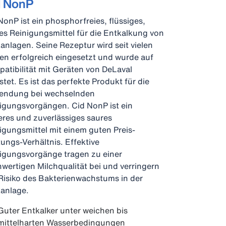
d NonP
NonP ist ein phosphorfreies, flüssiges,
es Reinigungsmittel für die Entkalkung von
anlagen. Seine Rezeptur wird seit vielen
en erfolgreich eingesetzt und wurde auf
atibilität mit Geräten von DeLaval
stet. Es ist das perfekte Produkt für die
endung bei wechselnden
igungsvorgängen. Cid NonP ist ein
eres und zuverlässiges saures
igungsmittel mit einem guten Preis-
tungs-Verhältnis. Effektive
igungsvorgänge tragen zu einer
wertigen Milchqualität bei und verringern
Risiko des Bakterienwachstums in der
anlage.
Guter Entkalker unter weichen bis
mittelharten Wasserbedingungen