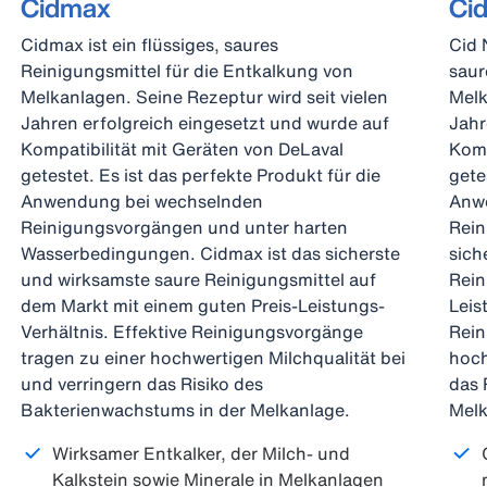
Cidmax
Ci
Cidmax ist ein flüssiges, saures
Cid 
Reinigungsmittel für die Entkalkung von
saur
Melkanlagen. Seine Rezeptur wird seit vielen
Melk
Jahren erfolgreich eingesetzt und wurde auf
Jahr
Kompatibilität mit Geräten von DeLaval
Komp
getestet. Es ist das perfekte Produkt für die
gete
Anwendung bei wechselnden
Anw
Reinigungsvorgängen und unter harten
Rein
Wasserbedingungen. Cidmax ist das sicherste
sich
und wirksamste saure Reinigungsmittel auf
Rein
dem Markt mit einem guten Preis-Leistungs-
Leis
Verhältnis. Effektive Reinigungsvorgänge
Rein
tragen zu einer hochwertigen Milchqualität bei
hoch
und verringern das Risiko des
das 
Bakterienwachstums in der Melkanlage.
Melk
Wirksamer Entkalker, der Milch- und
Kalkstein sowie Minerale in Melkanlagen