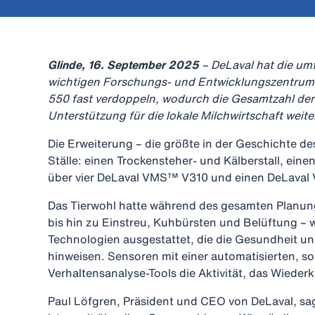
Glinde, 16. September 2025
– DeLaval hat die um
wichtigen Forschungs- und Entwicklungszentrum 
550 fast verdoppeln, wodurch die Gesamtzahl der T
Unterstützung für die lokale Milchwirtschaft weite
Die Erweiterung – die größte in der Geschichte de
Ställe: einen Trockensteher- und Kälberstall, ein
über vier DeLaval VMS™ V310 und einen DeLava
Das Tierwohl hatte während des gesamten Planung
bis hin zu Einstreu, Kuhbürsten und Belüftung – wu
Technologien ausgestattet, die die Gesundheit un
hinweisen. Sensoren mit einer automatisierten, s
Verhaltensanalyse-Tools die Aktivität, das Wiede
Paul Löfgren, Präsident und CEO von DeLaval, sagt