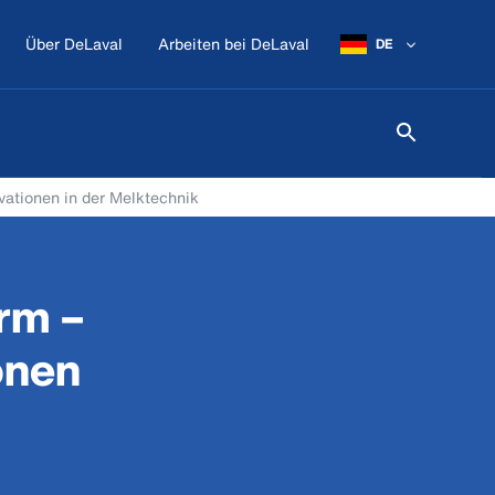
Über DeLaval
Arbeiten bei DeLaval
DE
vationen in der Melktechnik
rm –
onen