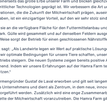
einerseits das große Erbe unserer Farm und blicken gleichzei
ittlicher Technologien geprägt ist. Wir verbessern die Art
vationen, die die Zukunft der Milchwirtschaft prägen, ause
, ist ein einzigartiger Vorteil, auf den wir sehr stolz sind
m sie an die verfügbare Fläche für den Futtermittelanbau
utark. Gülle wird gesammelt und auf denselben Feldern au
Weise sorgt der Betrieb für einen geschlossenen Nährstoffk
, sagt: „Als Landwirte legen wir Wert auf praktische Lösu
ir optimale Bedingungen für unsere Tiere schaffen, unser
Betriebs steigern. Die neuen Systeme zeigen bereits posit
hend. Indem wir unsere Erfahrungen auf der Hamra Farm tei
ützen.“
mengründer Gustaf de Laval erworben und gilt seit langem a
s Unternehmens und dient als Zentrum, in dem neue, innov
vorgeführt werden. Zusätzlich wird eine enge Zusammenarbei
tte der Milchwirtschaft voranzutreiben. Die Hamra Farm gil