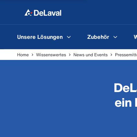
Unsere Lösungen
Zubehör
W
Home
Wissenswertes
News und Events
Pressemitt
DeL
ein