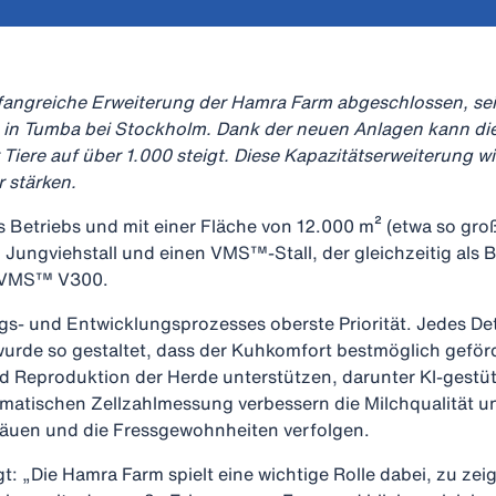
fangreiche Erweiterung der Hamra Farm abgeschlossen, se
in Tumba bei Stockholm. Dank der neuen Anlagen kann die
iere auf über 1.000 steigt. Diese Kapazitätserweiterung wi
r stärken.
s Betriebs und mit einer Fläche von 12.000 m² (etwa so groß
en Jungviehstall und einen VMS™-Stall, der gleichzeitig al
l VMS™ V300.
s- und Entwicklungsprozesses oberste Priorität. Jedes Det
rde so gestaltet, dass der Kuhkomfort bestmöglich gefördert
d Reproduktion der Herde unterstützen, darunter KI-gestütz
omatischen Zellzahlmessung verbessern die Milchqualität 
rkäuen und die Fressgewohnheiten verfolgen.
: „Die Hamra Farm spielt eine wichtige Rolle dabei, zu ze