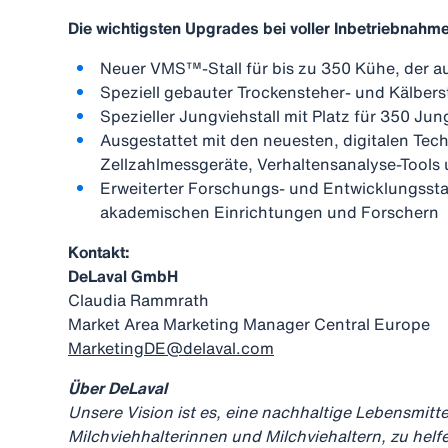
Die wichtigsten Upgrades bei voller Inbetriebnahm
Neuer VMS™-Stall für bis zu 350 Kühe, der 
Speziell gebauter Trockensteher- und Kälberst
Spezieller Jungviehstall mit Platz für 350 J
Ausgestattet mit den neuesten, digitalen Tec
Zellzahlmessgeräte, Verhaltensanalyse-Tool
Erweiterter Forschungs- und Entwicklungssta
akademischen Einrichtungen und Forschern
Kontakt:
DeLaval GmbH
Claudia Rammrath
Market Area Marketing Manager Central Europe
MarketingDE@delaval.com
Über DeLaval
Unsere Vision ist es, eine nachhaltige Lebensmitt
Milchviehhalterinnen und Milchviehaltern, zu hel