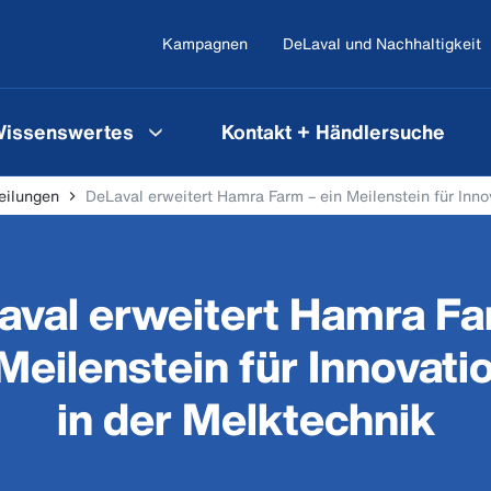
Kampagnen
DeLaval und Nachhaltigkeit
issenswertes
Kontakt + Händlersuche
eilungen
DeLaval erweitert Hamra Farm – ein Meilenstein für Inno
aval erweitert Hamra Fa
 Meilenstein für Innovati
in der Melktechnik