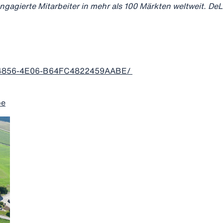
agierte Mitarbeiter in mehr als 100 Märkten weltweit. DeLav
AA-4856-4E06-B64FC4822459AABE/
be