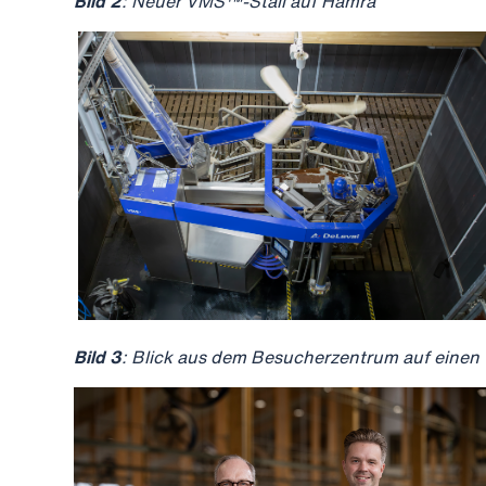
Bild 2
: Neuer VMS™-Stall auf Hamra
Bild 3
: Blick aus dem Besucherzentrum auf eine