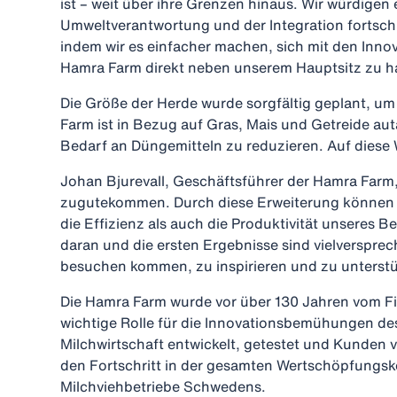
ist – weit über ihre Grenzen hinaus. Wir würdigen 
Umweltverantwortung und der Integration fortschr
indem wir es einfacher machen, sich mit den Inno
Hamra Farm direkt neben unserem Hauptsitz zu haben
Die Größe der Herde wurde sorgfältig geplant, u
Farm ist in Bezug auf Gras, Mais und Getreide a
Bedarf an Düngemitteln zu reduzieren. Auf diese 
Johan Bjurevall, Geschäftsführer der Hamra Farm
zugutekommen. Durch diese Erweiterung können w
die Effizienz als auch die Produktivität unseres 
daran und die ersten Ergebnisse sind vielversprec
besuchen kommen, zu inspirieren und zu unterst
Die Hamra Farm wurde vor über 130 Jahren vom Fir
wichtige Rolle für die Innovationsbemühungen de
Milchwirtschaft entwickelt, getestet und Kunden 
den Fortschritt in der gesamten Wertschöpfungske
Milchviehbetriebe Schwedens.