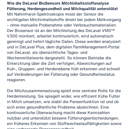
Wie die DeLaval BioSensors Milchinhaltsstoffanalyse
Fütterung, Herdengesundheit und Milchqualität unterstützt
Mit Nahinfrarot-Spektroskopie misst der Sensor die
wichtigsten Milchinhaltsstoffe direkt bei jedem Melkvorgang
– ohne manuelle Probenahme oder Verbrauchsmaterialien.
Der Biosensor ist an der Milchleitung des DeLaval VMS™
V300 montiert, arbeitet kontinuierlich, wird automatisch
gereinigt und liefert tägliche Daten. Diese werden analysiert
und in DeLaval Plus, dem digitalen FarmManagement-Portal
von DeLaval, als übersichtliche Tages- und
Wochenmittelwerte dargestellt. So können Betriebe die
Entwicklung über die Zeit verfolgen, Abweichungen auf
Kuh-, Gruppen- und Herdenebene früh erkennen und schnell
auf Veränderungen bei Fütterung oder Gesundheitsstatus
reagieren.
Die Milchzusammensetzung spielt eine zentrale Rolle für die
Herdenleistung. Sie spiegelt wider, wie effizient Kühe Futter
in Milch umsetzen, wie stabil die Pansenfunktion ist und ob
sich erste gesundheitliche Probleme abzeichnen. Eine
kontinuierliche Überwachung macht diese Kennzahlen
nutzbar und unterstützt bessere Fütterungsentscheidungen,
ein früheres Erkennen von Stoffwechselauffälligkeiten sowie
eine verbesserte Pansengesundheit.