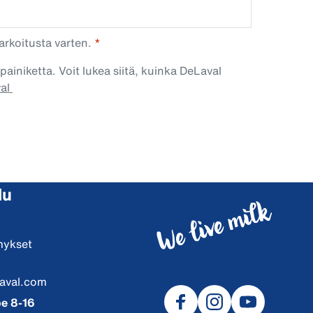
arkoitusta varten.
painiketta. Voit lukea siitä, kuinka DeLaval
val
lu
mykset
aval.com
e 8-16