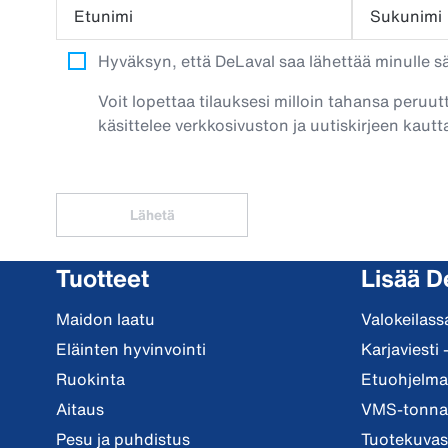
Etunimi
Sukunimi
Hyväksyn, että DeLaval saa lähettää minulle säh
Voit lopettaa tilauksesi milloin tahansa peruut
käsittelee verkkosivuston ja uutiskirjeen kautta
Lähetä
Tuotteet
Lisää D
Maidon laatu
Valokeilass
Eläinten hyvinvointi
Karjaviesti 
Ruokinta
Etuohjelma 
Aitaus
VMS-tonnar
Pesu ja puhdistus
Tuotekuvast