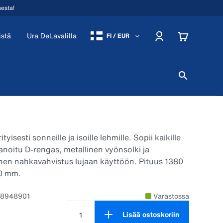
sesta!
istä
Ura DeLavalilla
FI / EUR
yisesti sonneille ja isoille lehmille. Sopii kaikille
vanoitu D-rengas, metallinen vyönsolki ja
nen nahkavahvistus lujaan käyttöön. Pituus 1380
0 mm.
88948901
Varastossa
Lisää ostoskoriin