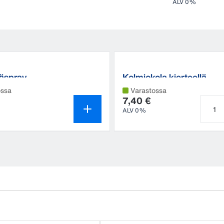
ALV 0%
äspray
Kolmiokola kierteellä
ossa
Varastossa
7,40 €
ALV 0%
Tuott