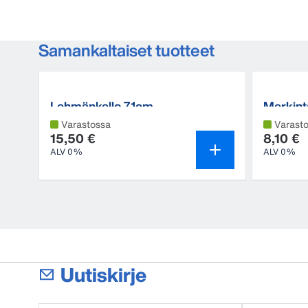
Samankaltaiset tuotteet
Lehmänkello 7,1cm
Merkint
Varastossa
Varast
15,50 €
8,10 €
ALV 0%
ALV 0%
Uutiskirje