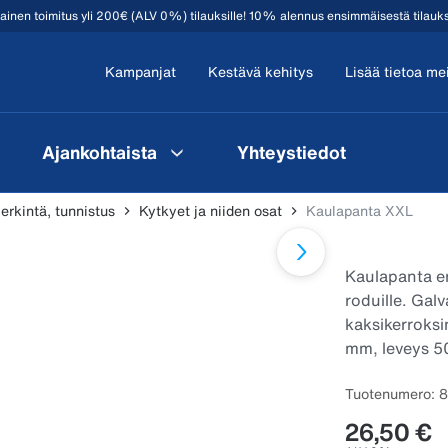
mainen toimitus yli 200€ (ALV 0%) tilauksille! 10% alennus ensimmäisestä tilauk
Kampanjat
Kestävä kehitys
Lisää tietoa me
Ajankohtaista
Yhteystiedot
erkintä, tunnistus
Kytkyet ja niiden osat
Kaulapanta XXL
Kaulapanta erit
roduille. Gal
kaksikerroksi
mm, leveys 5
Tuotenumero: 
26,50 €