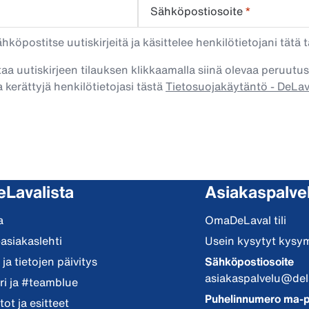
Sähköpostiosoite
*
köpostitse uutiskirjeitä ja käsittelee henkilötietojani tätä t
taa uutiskirjeen tilauksen klikkaamalla siinä olevaa peruutus
 kerättyjä henkilötietojasi tästä
Tietosuojakäytäntö - DeLa
eLavalista
Asiakaspalve
a
OmaDeLaval tili
-asiakaslehti
Usein kysytyt kysy
ja tietojen päivitys
Sähköpostiosoite
asiakaspalvelu@del
i ja #teamblue
Puhelinnumero ma-p
ot ja esitteet