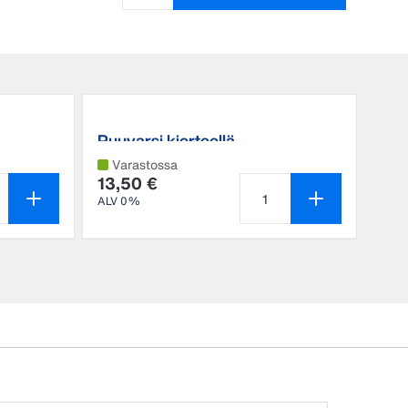
Tuotteen määrä on 1
Puuvarsi kierteellä
Varastossa
13,50 €
ALV 0%
een määrä on 1
Tuotteen määrä on 1