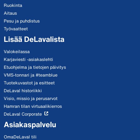
Ruokinta
Aitaus
Pesu ja puhdistus
Työvaatteet
Lisää DeLavalista
Valokeilassa
Karjaviesti -asiakaslehti
Etuohjelma ja tietojen päivitys
VMS-tonnari ja #teamblue
Tuotekuvastot ja esitteet
DeLaval historiikki
Visio, missio ja perusarvot
Hamran tilan virtuaalikierros
DeLaval Corporate
Asiakaspalvelu
OmaDeLaval tili