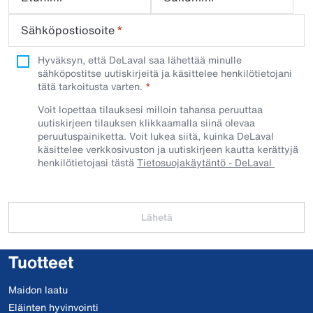
Sähköpostiosoite
*
Hyväksyn, että DeLaval saa lähettää minulle
sähköpostitse uutiskirjeitä ja käsittelee henkilötietojani
tätä tarkoitusta varten.
Voit lopettaa tilauksesi milloin tahansa peruuttaa
uutiskirjeen tilauksen klikkaamalla siinä olevaa
peruutuspainiketta. Voit lukea siitä, kuinka DeLaval
käsittelee verkkosivuston ja uutiskirjeen kautta kerättyjä
henkilötietojasi tästä
Tietosuojakäytäntö - DeLaval
Lähetä
Tuotteet
Maidon laatu
Eläinten hyvinvointi