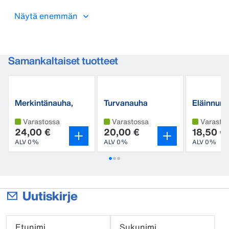
kaulanauha 45 mm, alaosan pituus 2 x 650 mm.
Näytä enemmän
Samankaltaiset tuotteet
Merkintänauha,
Turvanauha
Eläinnum
muovia, 5 kpl/pkt
kaulapan
Varastossa
Varastossa
Varasto
24,00 €
20,00 €
18,50 €
ALV 0%
ALV 0%
ALV 0%
Uutiskirje
Etunimi
Sukunimi