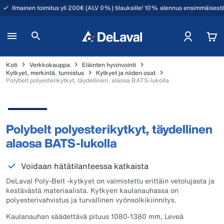
Ilmainen toimitus yli 200€ (ALV 0%) tilauksille! 10% alennus ensimmäisestä
Koti
Verkkokauppa
Eläinten hyvinvointi
Kytkyet, merkintä, tunnistus
Kytkyet ja niiden osat
Polybelt polyesterikytkyt, täydellinen, alaosa BATS-lukolla
Polybelt polyesterikytkyt, täydellinen
alaosa BATS-lukolla
Voidaan hätätilanteessa katkaista
DeLaval Poly-Belt -kytkyet on valmistettu erittäin vetolujasta ja
kestävästä materiaalista. Kytkyen kaulanauhassa on
polyesterivahvistus ja turvallinen vyönsolkikiinnitys.
Kaulanauhan säädettävä pituus 1080-1380 mm, Leveä