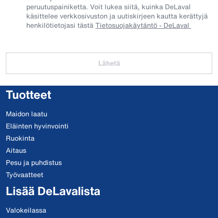
peruutuspainiketta. Voit lukea siitä, kuinka DeLaval
käsittelee verkkosivuston ja uutiskirjeen kautta kerättyjä
henkilötietojasi tästä
Tietosuojakäytäntö - DeLaval
Lähetä
Tuotteet
Maidon laatu
Eläinten hyvinvointi
Ruokinta
Aitaus
Pesu ja puhdistus
Työvaatteet
Lisää DeLavalista
Valokeilassa