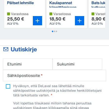
Päitset lehmille
Kaulapannat
Bats lukk
kiinnittämiseen
kytkyees
Varastossa
Varastossa
Varasto
25,50 €
18,50 €
8,90 €
ALV 0%
ALV 0%
ALV 0%
Uutiskirje
Etunimi
Sukunimi
Sähköpostiosoite
*
Hyväksyn, että DeLaval saa lähettää minulle
sähköpostitse uutiskirjeitä ja käsittelee henkilötietojani
tätä tarkoitusta varten.
Voit lopettaa tilauksesi milloin tahansa peruuttaa
uutiskirjeen tilauksen klikkaamalla siinä olevaa