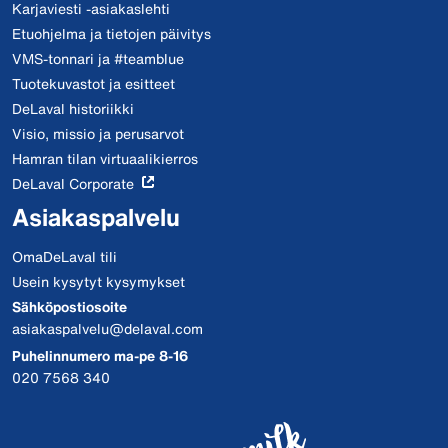
Karjaviesti -asiakaslehti
Etuohjelma ja tietojen päivitys
VMS-tonnari ja #teamblue
Tuotekuvastot ja esitteet
DeLaval historiikki
Visio, missio ja perusarvot
Hamran tilan virtuaalikierros
DeLaval Corporate
Asiakaspalvelu
OmaDeLaval tili
Usein kysytyt kysymykset
Sähköpostiosoite
asiakaspalvelu@delaval.com
Puhelinnumero ma-pe 8-16
020 7568 340