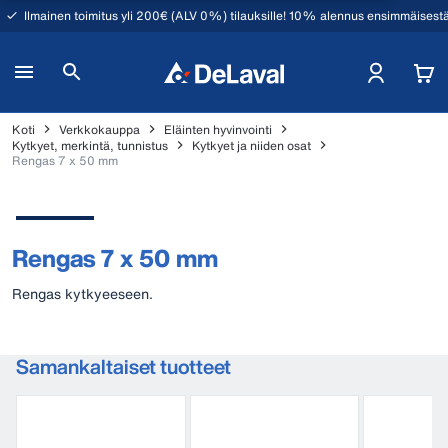
Ilmainen toimitus yli 200€ (ALV 0%) tilauksille! 10% alennus ensimmäisestä
Koti
Verkkokauppa
Eläinten hyvinvointi
Kytkyet, merkintä, tunnistus
Kytkyet ja niiden osat
Rengas 7 x 50 mm
Rengas 7 x 50 mm
Rengas kytkyeeseen.
Samankaltaiset tuotteet