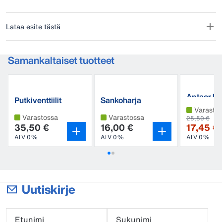
Lataa esite tästä
Samankaltaiset tuotteet
Aptaor kä
Putkiventtiilit
Sankoharja
Varasto
Varastossa
Varastossa
25,50 €
35,50 €
16,00 €
17,45 €
ALV 0%
ALV 0%
ALV 0%
Uutiskirje
Etunimi
Sukunimi