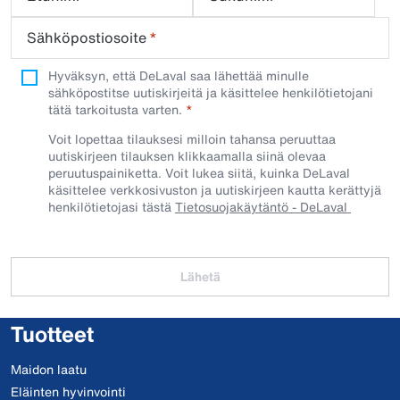
Sähköpostiosoite
*
Hyväksyn, että DeLaval saa lähettää minulle
sähköpostitse uutiskirjeitä ja käsittelee henkilötietojani
tätä tarkoitusta varten.
Voit lopettaa tilauksesi milloin tahansa peruuttaa
uutiskirjeen tilauksen klikkaamalla siinä olevaa
peruutuspainiketta. Voit lukea siitä, kuinka DeLaval
käsittelee verkkosivuston ja uutiskirjeen kautta kerättyjä
henkilötietojasi tästä
Tietosuojakäytäntö - DeLaval
Lähetä
Tuotteet
Maidon laatu
Eläinten hyvinvointi