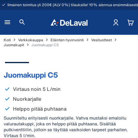
Ilmainen toimitus yli 200€ (ALV 0%) tilauksille! 10% alennus ensimmäisestä
Koti
Verkkokauppa
Eläinten hyvinvointi
Vesituotteet
Juomakupit
Juomakuppi C5
Juomakuppi C5
Virtaus noin 5 L/min
Nuorkarjalle
Helppo pitää puhtaana
Suunniteltu erityisesti nuorkarjalle. Vahva mustaksi emaloitu
valurautakuppi, joka on helppo pitää puhtaana. Sisältää
putkiventtiilin, jolloin se täyttää vasikoiden tarpeet parhaiten.
Virtaus 5 l/min.