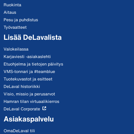
Ruokinta
Aitaus
Pesu ja puhdistus
Työvaatteet
Lisää DeLavalista
Valokeilassa
Karjaviesti -asiakaslehti
Etuohjelma ja tietojen päivitys
VMS-tonnari ja #teamblue
Tuotekuvastot ja esitteet
DeLaval historiikki
Visio, missio ja perusarvot
Hamran tilan virtuaalikierros
DeLaval Corporate
Asiakaspalvelu
OmaDeLaval tili