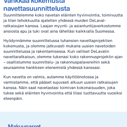
Vankkaa kokemusta
navettasuunnittelusta
Suunnittelemme koko navetan eläinten hyvinvointia, toimivuutta
ja tilan tehokkuutta ajatellen yhdessä muiden DeLaval-
ratkaisujen kanssa. Laajan myynti- ja asiantuntijaverkostomme
ansiosta apu ja tuki ovat aina lähelläsi kaikkialla Suomessa.
Hyödynnämme suunnittelussa tuhansien navettaprojektien
kokemusta, ja olemme jatkuvasti mukana uusien navetoiden
suunnittelussa ja rakentamisessa. Kun valitset DeLavalin
navettaratkaisun, olemme tukenasi koko rakennusprojektin ajan
– osallistumme suunnittelu- ja rakennuspalavereihin sekä
seuraamme hankkeen etenemistä yhdessä kanssasi.
Kun navetta on valmis, autamme käyttöönotossa ja
varmistamme, että pääset sujuvasti alkuun uusien ratkaisujen
kanssa. Näin saat navetastasi toimivan kokonaisuuden, joka
tukee sekä eläinten hyvinvointia että tilasi tuottavuutta vuosiksi
eteenpäin.
Makuuparret