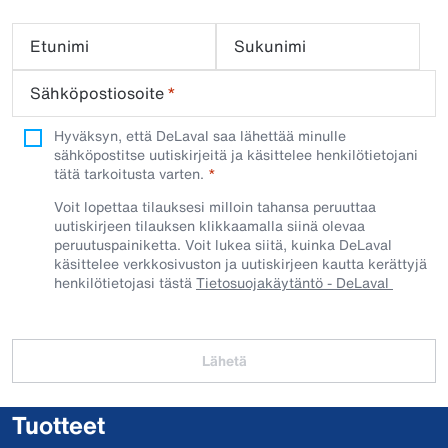
Etunimi
Sukunimi
Sähköpostiosoite
*
Hyväksyn, että DeLaval saa lähettää minulle
sähköpostitse uutiskirjeitä ja käsittelee henkilötietojani
tätä tarkoitusta varten.
Voit lopettaa tilauksesi milloin tahansa peruuttaa
uutiskirjeen tilauksen klikkaamalla siinä olevaa
peruutuspainiketta. Voit lukea siitä, kuinka DeLaval
käsittelee verkkosivuston ja uutiskirjeen kautta kerättyjä
henkilötietojasi tästä
Tietosuojakäytäntö - DeLaval
Lähetä
Tuotteet