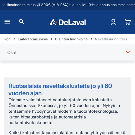
Ilmainen toimitus yli 200€ (ALV 0%) tilauksille! 10% alennus ensimmäisestä
Koti
Laiteratkaisumme
Eläinten hyvinvointi
Navettasuunnittelu
Osat
Ruotsalaisia navettakalusteita jo yli 60
vuoden ajan
Olemme valmistaneet nautakarjatalouden kalusteita
Önnestadissa, Skånessa, jo yli 60 vuoden ajan. Nykyisin
tehtaamme hyödyntävät modernia tuotantoteknologiaa,
kuten hitsausrobotteja ja automaattisia
putkentaivutuskoneita.
Kaikki kalusteet kuumasinkitään tehtaan yhteydessä, mikä