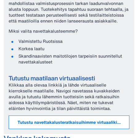
mahdollistaa valmistusprosessin tarkan laadunvalvonnan
alusta loppuun. Tuotekehitys tapahtuu suoraan tehtaalla, ja
tuotteet testataan perusteellisesti sekä testilaitteistoissa
että maatiloilla ennen niiden lanseerausta asiakkaille.
Miksi valita navettakalusteemme?
Valmistettu Ruotsissa
Korkea laatu
Skandinaavisten maitotilojen tarpeisiin suunnitellut
navettakalusteet
Tutustu maatilaan virtuaalisesti
Klikkaa alla olevaa linkkiä ja lähde virtuaaliselle
kierrokselle maatilalle. Navigoi navetassa kuvakkeiden
avulla ja tutustu lähemmin tuotteisiin sekä ratkaisuihin
aidossa käyttöympäristössä. Näet, miten ne tukevat
eläinten hyvinvointia ja tilan päivittäistä toimintaa.
Tutustu navettakalusteratkaisuihimme virtuaalikierroksella