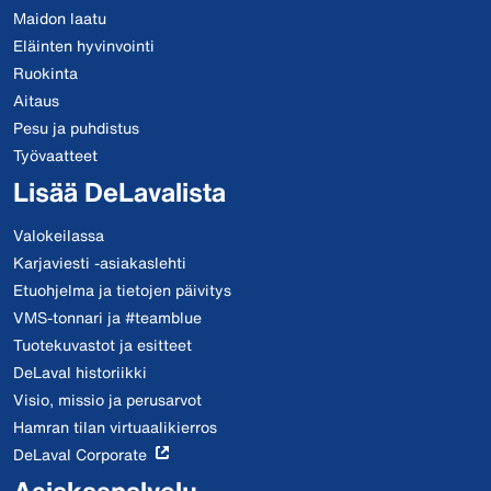
Maidon laatu
Eläinten hyvinvointi
Ruokinta
Aitaus
Pesu ja puhdistus
Työvaatteet
Lisää DeLavalista
Valokeilassa
Karjaviesti -asiakaslehti
Etuohjelma ja tietojen päivitys
VMS-tonnari ja #teamblue
Tuotekuvastot ja esitteet
DeLaval historiikki
Visio, missio ja perusarvot
Hamran tilan virtuaalikierros
DeLaval Corporate