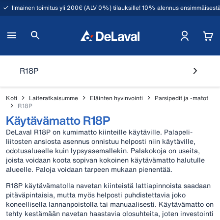
Ilmainen toimitus yli 200€ (ALV 0%) tilauksille! 10% alennus ensimmäisestä
R18P
Koti
Laiteratkaisumme
Eläinten hyvinvointi
Parsipedit ja -matot
R18P
Käytävämatto R18P
DeLaval R18P on kumimatto kiinteille käytäville. Palapeli-
liitosten ansiosta asennus onnistuu helposti niin käytäville,
odotusalueelle kuin lypsyasemallekin. Palakokoja on useita,
joista voidaan koota sopivan kokoinen käytävämatto halutulle
alueelle. Paloja voidaan tarpeen mukaan pienentää.
R18P käytävämatolla navetan kiinteistä lattiapinnoista saadaan
pitäväpintaisia, mutta myös helposti puhdistettavia joko
koneellisella lannanpoistolla tai manuaalisesti. Käytävämatto on
tehty kestämään navetan haastavia olosuhteita, joten investointi