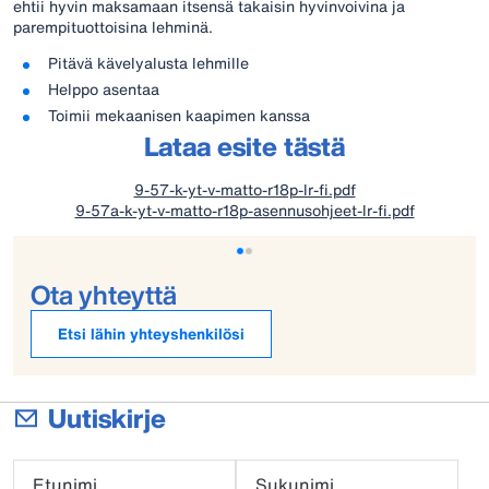
ehtii hyvin maksamaan itsensä takaisin hyvinvoivina ja
parempituottoisina lehminä.
Pitävä kävelyalusta lehmille
Helppo asentaa
Toimii mekaanisen kaapimen kanssa
Lataa esite tästä
9-57-k-yt-v-matto-r18p-lr-fi.pdf
9-57a-k-yt-v-matto-r18p-asennusohjeet-lr-fi.pdf
Ota yhteyttä
Etsi lähin yhteyshenkilösi
Uutiskirje
Etunimi
Sukunimi