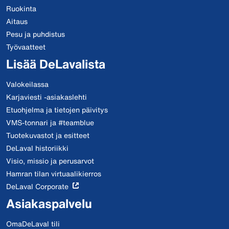
Ruokinta
Aitaus
Pesu ja puhdistus
Työvaatteet
Lisää DeLavalista
Valokeilassa
Karjaviesti -asiakaslehti
Etuohjelma ja tietojen päivitys
VMS-tonnari ja #teamblue
Tuotekuvastot ja esitteet
DeLaval historiikki
Visio, missio ja perusarvot
Hamran tilan virtuaalikierros
DeLaval Corporate
Asiakaspalvelu
OmaDeLaval tili