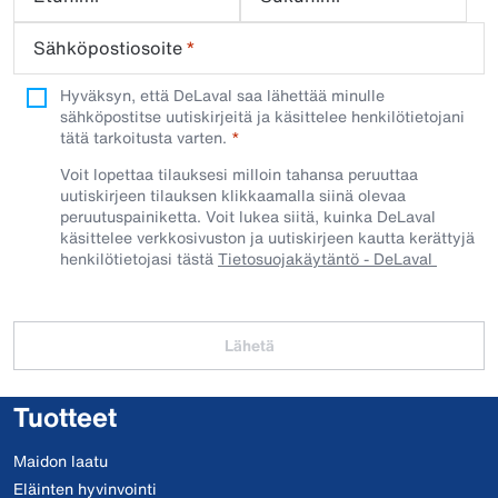
Sähköpostiosoite
*
Hyväksyn, että DeLaval saa lähettää minulle
sähköpostitse uutiskirjeitä ja käsittelee henkilötietojani
tätä tarkoitusta varten.
Voit lopettaa tilauksesi milloin tahansa peruuttaa
uutiskirjeen tilauksen klikkaamalla siinä olevaa
peruutuspainiketta. Voit lukea siitä, kuinka DeLaval
käsittelee verkkosivuston ja uutiskirjeen kautta kerättyjä
henkilötietojasi tästä
Tietosuojakäytäntö - DeLaval
Lähetä
Tuotteet
Maidon laatu
Eläinten hyvinvointi