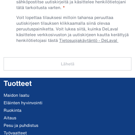
sähköpostitse uutiskirjeitä ja käsittelee henkilötietojani
tätä tarkoitusta varten.
Voit lopettaa tilauksesi milloin tahansa peruuttaa
uutiskirjeen tilauksen klikkaamalla siinä olevaa
peruutuspainiketta. Voit lukea siitä, kuinka DeLaval
käsittelee verkkosivuston ja uutiskirjeen kautta kerättyjä
henkilötietojasi tästä
Tietosuojakäytäntö - DeLaval
Lähetä
Tuotteet
Maidon laatu
Eläinten hyvinvointi
Ruokinta
Aitaus
Pesu ja puhdistus
Työvaatteet