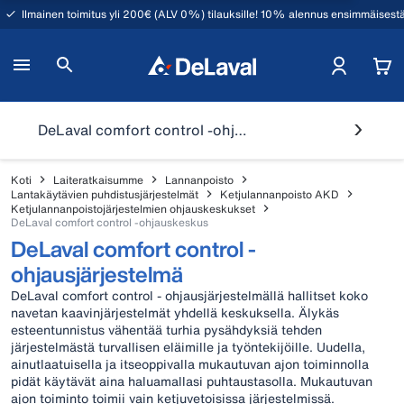
Ilmainen toimitus yli 200€ (ALV 0%) tilauksille! 10% alennus ensimmäisestä
DeLaval comfort control -ohjauskeskus
Koti
Laiteratkaisumme
Lannanpoisto
Lantakäytävien puhdistusjärjestelmät
Ketjulannanpoisto AKD
Ketjulannanpoistojärjestelmien ohjauskeskukset
DeLaval comfort control -ohjauskeskus
DeLaval comfort control -
ohjausjärjestelmä
DeLaval comfort control - ohjausjärjestelmällä hallitset koko
navetan kaavinjärjestelmät yhdellä keskuksella. Älykäs
esteentunnistus vähentää turhia pysähdyksiä tehden
järjestelmästä turvallisen eläimille ja työntekijöille. Uudella,
ainutlaatuisella ja itseoppivalla mukautuvan ajon toiminnolla
pidät käytävät aina haluamallasi puhtaustasolla. Mukautuvan
ajon toiminto toimii vain ketjuvetoisissa järjestelmissä.