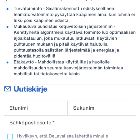
Turvatoiminto - Sisäänrakennettu edistyksellinen
lehmäturvatoiminto pysäyttää kaapimen aina, kun lehmä ei
liiku pois kaapimen edestä.
Mukautuva puhdistus ketjuvetoisiin järjestelmiin -
Kehittyneitä algoritmejä käyttävä toiminto luo optimaalisen
ajoaikataulun, joka mukautuu jatkuvasti käytävien
puhtauden mukaan ja pitää käytävät halutulla
puhtaustasolla säästäen järjestelmää ja energiaa ja
pidentää huoltoväliä.
Etäkäyttö - Mahdollistaa käyttäjille ja huollolle
mahdollisuuden seurata kaavinjärjestelmän toimintaa
mobiilisti tai tietokoneelta käsin.
Uutiskirje
Etunimi
Sukunimi
Sähköpostiosoite
*
Hyväksyn, että DeLaval saa lähettää minulle