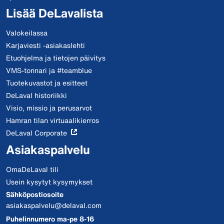
Lisää DeLavalista
Valokeilassa
Karjaviesti -asiakaslehti
Etuohjelma ja tietojen päivitys
VMS-tonnari ja #teamblue
Tuotekuvastot ja esitteet
DeLaval historiikki
Visio, missio ja perusarvot
Hamran tilan virtuaalikierros
DeLaval Corporate
Asiakaspalvelu
OmaDeLaval tili
Usein kysytyt kysymykset
Sähköpostiosoite
asiakaspalvelu@delaval.com
Puhelinnumero ma-pe 8-16