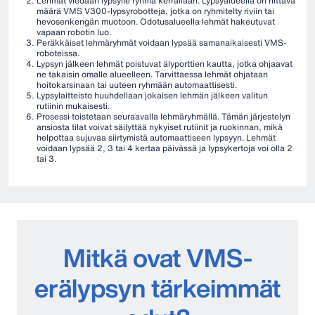
Lehmät viedään lypsylle ryhmä kerrallaan. Lypsyalueella on riittävä
määrä VMS V300-lypsyrobotteja, jotka on ryhmitelty riviin tai
hevosenkengän muotoon. Odotusalueella lehmät hakeutuvat
vapaan robotin luo.
Peräkkäiset lehmäryhmät voidaan lypsää samanaikaisesti VMS-
roboteissa.
Lypsyn jälkeen lehmät poistuvat älyporttien kautta, jotka ohjaavat
ne takaisin omalle alueelleen. Tarvittaessa lehmät ohjataan
hoitokarsinaan tai uuteen ryhmään automaattisesti.
Lypsylaitteisto huuhdellaan jokaisen lehmän jälkeen valitun
rutiinin mukaisesti.
Prosessi toistetaan seuraavalla lehmäryhmällä. Tämän järjestelyn
ansiosta tilat voivat säilyttää nykyiset rutiinit ja ruokinnan, mikä
helpottaa sujuvaa siirtymistä automaattiseen lypsyyn. Lehmät
voidaan lypsää 2, 3 tai 4 kertaa päivässä ja lypsykertoja voi olla 2
tai 3.
Mitkä ovat VMS-
erälypsyn tärkeimmät