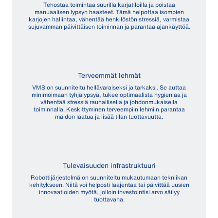
Tehostaa toimintaa suurilla karjatiloilla ja poistaa
manuaalisen lypsyn haasteet. Tämä helpottaa isompien
karjojen hallintaa, vähentää henkilöstön stressiä, varmistaa
sujuvamman päivittäisen toiminnan ja parantaa ajankäyttöä.
Terveemmät lehmät
VMS on suunniteltu hellävaraiseksi ja tarkaksi. Se auttaa
minimoimaan tyhjälypsyä, tukee optimaalista hygieniaa ja
vähentää stressiä rauhallisella ja johdonmukaisella
toiminnalla. Keskittyminen terveempiin lehmiin parantaa
maidon laatua ja lisää tilan tuottavuutta.
Tulevaisuuden infrastruktuuri
Robottijärjestelmä on suunniteltu mukautumaan tekniikan
kehitykseen. Niitä voi helposti laajentaa tai päivittää uusien
innovaatioiden myötä, jolloin investointisi arvo säilyy
tuottavana.