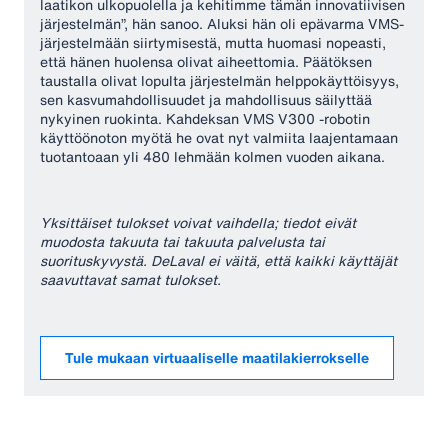
laatikon ulkopuolella ja kehitimme tämän innovatiivisen
järjestelmän”, hän sanoo. Aluksi hän oli epävarma VMS-
järjestelmään siirtymisestä, mutta huomasi nopeasti,
että hänen huolensa olivat aiheettomia. Päätöksen
taustalla olivat lopulta järjestelmän helppokäyttöisyys,
sen kasvumahdollisuudet ja mahdollisuus säilyttää
nykyinen ruokinta. Kahdeksan VMS V300 -robotin
käyttöönoton myötä he ovat nyt valmiita laajentamaan
tuotantoaan yli 480 lehmään kolmen vuoden aikana.
Yksittäiset tulokset voivat vaihdella; tiedot eivät
muodosta takuuta tai takuuta palvelusta tai
suorituskyvystä. DeLaval ei väitä, että kaikki käyttäjät
saavuttavat samat tulokset.
Tule mukaan virtuaaliselle maatilakierrokselle