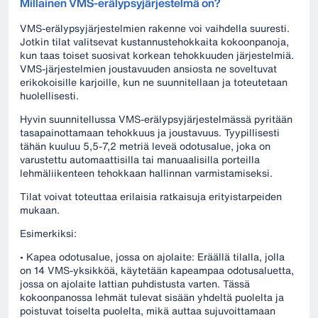
Millainen VMS-erälypsyjärjestelmä on?
VMS-erälypsyjärjestelmien rakenne voi vaihdella suuresti.
Jotkin tilat valitsevat kustannustehokkaita kokoonpanoja,
kun taas toiset suosivat korkean tehokkuuden järjestelmiä.
VMS-järjestelmien joustavuuden ansiosta ne soveltuvat
erikokoisille karjoille, kun ne suunnitellaan ja toteutetaan
huolellisesti.
Hyvin suunnitellussa VMS-erälypsyjärjestelmässä pyritään
tasapainottamaan tehokkuus ja joustavuus. Tyypillisesti
tähän kuuluu 5,5-7,2 metriä leveä odotusalue, joka on
varustettu automaattisilla tai manuaalisilla porteilla
lehmäliikenteen tehokkaan hallinnan varmistamiseksi.
Tilat voivat toteuttaa erilaisia ratkaisuja erityistarpeiden
mukaan.
Esimerkiksi:
• Kapea odotusalue, jossa on ajolaite: Eräällä tilalla, jolla
on 14 VMS-yksikköä, käytetään kapeampaa odotusaluetta,
jossa on ajolaite lattian puhdistusta varten. Tässä
kokoonpanossa lehmät tulevat sisään yhdeltä puolelta ja
poistuvat toiselta puolelta, mikä auttaa sujuvoittamaan