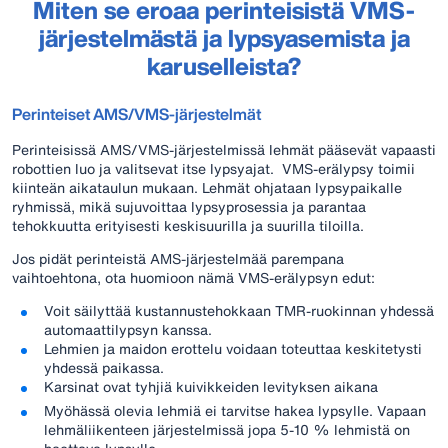
Miten se eroaa perinteisistä VMS-
järjestelmästä ja lypsyasemista ja
karuselleista?
Perinteiset AMS/VMS-järjestelmät
Perinteisissä AMS/VMS-järjestelmissä lehmät pääsevät vapaasti
robottien luo ja valitsevat itse lypsyajat. VMS-erälypsy toimii
kiinteän aikataulun mukaan. Lehmät ohjataan lypsypaikalle
ryhmissä, mikä sujuvoittaa lypsyprosessia ja parantaa
tehokkuutta erityisesti keskisuurilla ja suurilla tiloilla.
Jos pidät perinteistä AMS-järjestelmää parempana
vaihtoehtona, ota huomioon nämä VMS-erälypsyn edut:
Voit säilyttää kustannustehokkaan TMR-ruokinnan yhdessä
automaattilypsyn kanssa.
Lehmien ja maidon erottelu voidaan toteuttaa keskitetysti
yhdessä paikassa.
Karsinat ovat tyhjiä kuivikkeiden levityksen aikana
Myöhässä olevia lehmiä ei tarvitse hakea lypsylle. Vapaan
lehmäliikenteen järjestelmissä jopa 5-10 % lehmistä on