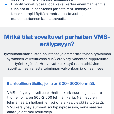
Robotit voivat lypsää jopa kaksi kertaa enemmän lehmiä
tunnissa kuin perinteiset järjestelmät. Ihmistyön
tehokkaampi käyttö parantaa tuottavuutta ja
maidontuotannon kannattavuutta.
Mitkä tilat soveltuvat parhaiten VMS-
erälypsyyn?
Työvoimakustannusten noustessa ja ammattitaitoisen työvoiman
löytämisen vaikeutuessa VMS-erälypsy vähentää riippuvuutta
työntekijöistä. Her voivat keskittyä rutiinitehtävien
suorittamisen sijasta toiminnan valvontaan ja ohjaamiseen.
Ihanteellinen tiloille, joilla on 500 - 2000 lehmää.
VMS-erälypsy soveltuu parhaiten keskisuurille ja suurille
tiloille, joilla on 500-2 000 lehmän karja. Näin suuren
lehmämäärän hoitaminen voi olla aikaa vievää ja työlästä.
VMS -erälypsy automatisoi lypsyprosessin, mikä säästää
aikaa ja optimoi resursseja.