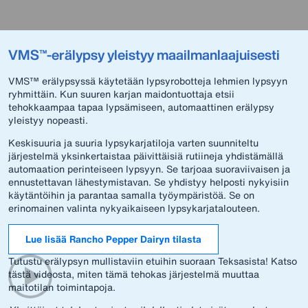
VMS™-erälypsy yleistyy maailmanlaajuisesti
VMS™ erälypsyssä käytetään lypsyrobotteja lehmien lypsyyn
ryhmittäin. Kun suuren karjan maidontuottaja etsii
tehokkaampaa tapaa lypsämiseen, automaattinen erälypsy
yleistyy nopeasti.
Keskisuuria ja suuria lypsykarjatiloja varten suunniteltu
järjestelmä yksinkertaistaa päivittäisiä rutiineja yhdistämällä
automaation perinteiseen lypsyyn. Se tarjoaa suoraviivaisen ja
ennustettavan lähestymistavan. Se yhdistyy helposti nykyisiin
käytäntöihin ja parantaa samalla työympäristöä. Se on
erinomainen valinta nykyaikaiseen lypsykarjatalouteen.
Lue lisää Rancho Pepper Dairyn tilasta
Tutustu erälypsyn mullistaviin etuihin suoraan Teksasista! Katso
tästä videosta, miten tämä tehokas järjestelmä muuttaa
maitotilan toimintapoja.