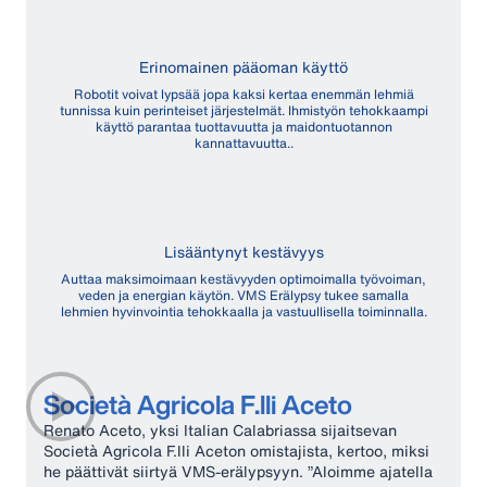
Erinomainen pääoman käyttö
Robotit voivat lypsää jopa kaksi kertaa enemmän lehmiä
tunnissa kuin perinteiset järjestelmät. Ihmistyön tehokkaampi
käyttö parantaa tuottavuutta ja maidontuotannon
kannattavuutta..
Lisääntynyt kestävyys
Auttaa maksimoimaan kestävyyden optimoimalla työvoiman,
veden ja energian käytön. VMS Erälypsy tukee samalla
lehmien hyvinvointia tehokkaalla ja vastuullisella toiminnalla.
Società Agricola F.lli Aceto
Renato Aceto, yksi Italian Calabriassa sijaitsevan
Società Agricola F.lli Aceton omistajista, kertoo, miksi
he päättivät siirtyä VMS-erälypsyyn. ”Aloimme ajatella