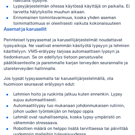
haettava lypsylle.
Lypsyjärjestelmän ollessa käytössä käyttäjä on paikalla. Ei
tarvetta hälytyksille muuhun aikaan.
Erinomainen toimintavarmuus, koska yhden aseman
toimimattomuus ei oleellisesti vaikuta kokonaisuuteen
Asemat ja karusellit
Perinteiset lypsyasemat ja karusellijärjestelmät noudattavat
lypsyaikoja. Ne vaativat enemmän käsityötä lypsyyn ja lehmien
käsittelyyn. VMS-erälypsy tarjoaa automaattisen lypsyn ja
tiedonkeruun. Se on edellytys tietoon perustuvalle
päätöksenteolle ja paremmalle karjan terveyden seurannalle ja
utareterveyden hallinnalle.
Jos lypsät lypsyasemalla tai karusellijärjestelmällä, ota
huomioon seuraavat erälypsyn edut:
Lehmien hoito ja ruokinta jatkuu kuten ennenkin. Lypsy
sujuu automaattisesti.
Automaattilypsy tuo mukanaan johdonmukaisen rutiinin,
johon uuden työntekijän on helppo oppia
Lehmät ovat rauhallisempia, koska lypsy-ympäristö on
vähemmän stressaava.
Robottien määrä on helppo lisätä tarvittaessa tai päivittää
uudempiin malleihin tulevaisuudessa.