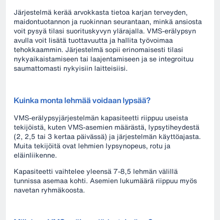
Järjestelmä kerää arvokkasta tietoa karjan terveyden,
maidontuotannon ja ruokinnan seurantaan, minkä ansiosta
voit pysyä tilasi suorituskyvyn ylärajalla. VMS-erälypsyn
avulla voit lisätä tuottavuutta ja hallita työvoimaa
tehokkaammin. Järjestelmä sopii erinomaisesti tilasi
nykyaikaistamiseen tai laajentamiseen ja se integroituu
saumattomasti nykyisiin laitteisiisi.
Kuinka monta lehmää voidaan lypsää?
VMS-erälypsyjärjestelmän kapasiteetti riippuu useista
tekijöistä, kuten VMS-asemien määrästä, lypsytiheydestä
(2, 2,5 tai 3 kertaa päivässä) ja järjestelmän käyttöajasta.
Muita tekijöitä ovat lehmien lypsynopeus, rotu ja
eläinliikenne.
Kapasiteetti vaihtelee yleensä 7-8,5 lehmän välillä
tunnissa asemaa kohti. Asemien lukumäärä riippuu myös
navetan ryhmäkoosta.