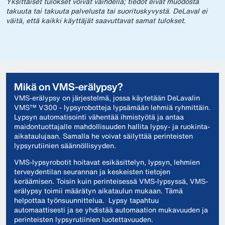
Yksittäiset tulokset voivat vaihdella; tiedot eivät muodosta
takuuta tai takuuta palvelusta tai suorituskyvystä. DeLaval ei
väitä, että kaikki käyttäjät saavuttavat samat tulokset.
Mikä on VMS-erälypsy?
VMS-erälypsy on järjestelmä, jossa käytetään DeLavalin
VMS™ V300 - lypsyrobotteja lypsämään lehmiä ryhmittäin.
Lypsyn automatisointi vähentää ihmistyötä ja antaa
maidontuottajalle mahdollisuuden hallita lypsy- ja ruokinta-
aikataulujaan. Samalla he voivat säilyttää perinteisten
lypsyrutiinien säännöllisyyden.
VMS-lypsyrobotit hoitavat esikäsittelyn, lypsyn, lehmien
terveydentilan seurannan ja keskeisten tietojen
keräämisen. Toisin kuin perinteisessä VMS-lypsyssä, VMS-
erälypsy toimii määrätyn aikataulun mukaan. Tämä
helpottaa työnsuunnittelua. Lypsy tapahtuu
automaattisesti ja se yhdistää automaation mukavuuden ja
perinteisten lypsyrutiinien luotettavuuden.