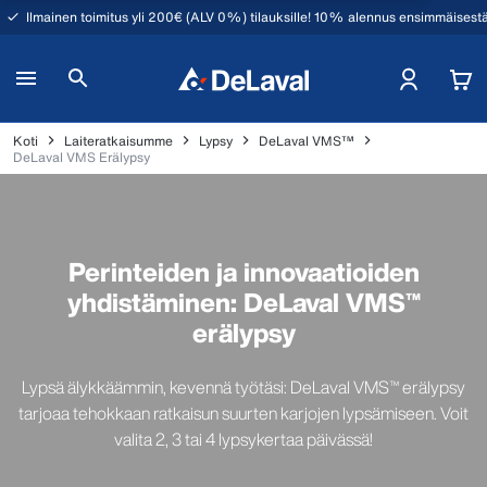
Ilmainen toimitus yli 200€ (ALV 0%) tilauksille! 10% alennus ensimmäisestä
Koti
Laiteratkaisumme
Lypsy
DeLaval VMS™
DeLaval VMS Erälypsy
Perinteiden ja innovaatioiden
yhdistäminen: DeLaval VMS™
erälypsy
Lypsä älykkäämmin, kevennä työtäsi: DeLaval VMS™ erälypsy
tarjoaa tehokkaan ratkaisun suurten karjojen lypsämiseen. Voit
valita 2, 3 tai 4 lypsykertaa päivässä!