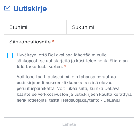
Uutiskirje
Etunimi
Sukunimi
Sähköpostiosoite
*
Hyväksyn, että DeLaval saa lähettää minulle
sähköpostitse uutiskirjeitä ja käsittelee henkilötietojani
tätä tarkoitusta varten.
Voit lopettaa tilauksesi milloin tahansa peruuttaa
uutiskirjeen tilauksen klikkaamalla siinä olevaa
peruutuspainiketta. Voit lukea siitä, kuinka DeLaval
käsittelee verkkosivuston ja uutiskirjeen kautta kerättyjä
henkilötietojasi tästä
Tietosuojakäytäntö - DeLaval
Lähetä