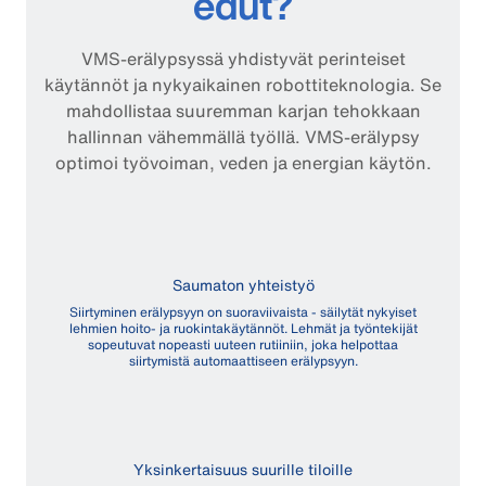
edut?
VMS-erälypsyssä yhdistyvät perinteiset
käytännöt ja nykyaikainen robottiteknologia. Se
mahdollistaa suuremman karjan tehokkaan
hallinnan vähemmällä työllä. VMS-erälypsy
optimoi työvoiman, veden ja energian käytön.
Saumaton yhteistyö
Siirtyminen erälypsyyn on suoraviivaista - säilytät nykyiset
lehmien hoito- ja ruokintakäytännöt. Lehmät ja työntekijät
sopeutuvat nopeasti uuteen rutiiniin, joka helpottaa
siirtymistä automaattiseen erälypsyyn.
Yksinkertaisuus suurille tiloille