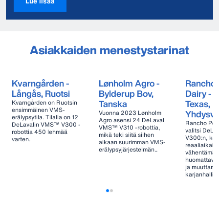
Lue lisää
Asiakkaiden menestystarinat
Kvarngården -
Lønholm Agro -
Rancho 
Långås, Ruotsi
Bylderup Bov,
Dairy - D
Tanska
Texas,
Kvarngården on Ruotsin
ensimmäinen VMS-
Yhdysva
Vuonna 2023 Lønholm
erälypsytila. Tilalla on 12
Agro asensi 24 DeLaval
Rancho Pepp
DeLavalin VMS™ V300 -
VMS™ V310 -robottia,
valitsi DeL
robottia 450 lehmää
mikä teki siitä siihen
V300:n, kos
varten.
aikaan suurimman VMS-
reaaliaikais
erälypsyjärjestelmän..
vähentämä
huomattavas
ja muuttam
karjanhallin