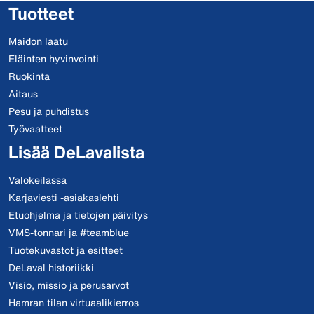
Tuotteet
Maidon laatu
Eläinten hyvinvointi
Ruokinta
Aitaus
Pesu ja puhdistus
Työvaatteet
Lisää DeLavalista
Valokeilassa
Karjaviesti -asiakaslehti
Etuohjelma ja tietojen päivitys
VMS-tonnari ja #teamblue
Tuotekuvastot ja esitteet
DeLaval historiikki
Visio, missio ja perusarvot
Hamran tilan virtuaalikierros