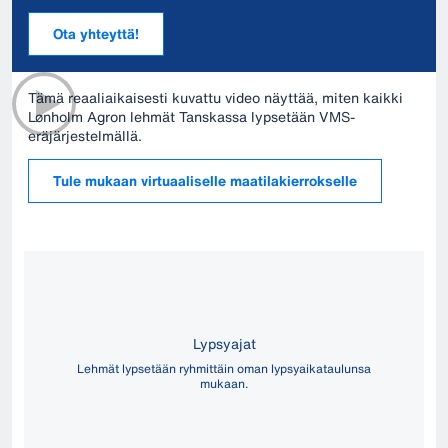
Ota yhteyttä!
Tämä reaaliaikaisesti kuvattu video näyttää, miten kaikki
Lønholm Agron lehmät Tanskassa lypsetään VMS-
eräjärjestelmällä.
Tule mukaan virtuaaliselle maatilakierrokselle
Lypsyajat
Lehmät lypsetään ryhmittäin oman lypsyaikataulunsa
mukaan.