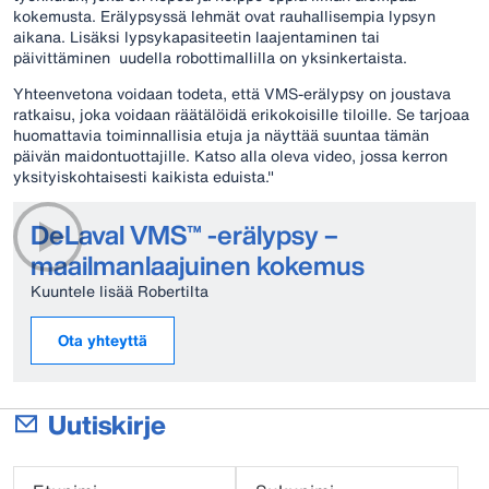
kokemusta. Erälypsyssä lehmät ovat rauhallisempia lypsyn
aikana. Lisäksi lypsykapasiteetin laajentaminen tai
päivittäminen uudella robottimallilla on yksinkertaista.
Yhteenvetona voidaan todeta, että VMS-erälypsy on joustava
ratkaisu, joka voidaan räätälöidä erikokoisille tiloille. Se tarjoaa
huomattavia toiminnallisia etuja ja näyttää suuntaa tämän
päivän maidontuottajille. Katso alla oleva video, jossa kerron
yksityiskohtaisesti kaikista eduista."
DeLaval VMS™ -erälypsy –
maailmanlaajuinen kokemus
Kuuntele lisää Robertilta
Ota yhteyttä
Uutiskirje