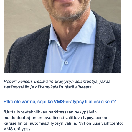
Robert Jensen, DeLavalin Erälypsyn asiantuntija, jakaa
tietämystään ja näkemyksiään tästä aiheesta.
Etkö ole varma, sopiiko VMS-erälypsy tilallesi oikein?
”Uutta lypsytekniikkaa harkitessaan nykypäivän
maidontuottajien on tavallisesti valittava lypsyaseman,
karusellin tai automaattilypsyn välillä. Nyt on uusi vaihtoehto:
VMS-erälypsy.