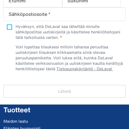
Etunimi
Sukunimi
Sähköpostiosoite
*
Hyväksyn, että DeLaval saa lähettää minulle
sähköpostitse uutiskirjeitä ja käsittelee henkilötietojani
tätä tarkoitusta varten.
Voit lopettaa tilauksesi milloin tahansa peruuttaa
uutiskirjeen tilauksen klikkaamalla siinä olevaa
peruutuspainiketta. Voit lukea siitä, kuinka DeLaval
käsittelee verkkosivuston ja uutiskirjeen kautta kerättyjä
henkilötietojasi tästä
Tietosuojakäytäntö - DeLaval
Lähetä
Tuotteet
Maidon laatu
Eläinten hyvinvointi