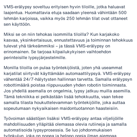
VMS-erälypsy soveltuu erityisen hyvin tiloille, jotka haluavat
laajentua. Huomattavia etuja saadaan yleensä vähintään 500
lehmän karjoissa, vaikka myös 250 lehmän tilat ovat ottaneet
sen käyttöön.
Miksi se on niin tehokas isommilla tiloilla? Kun karjakoko
kasvaa, yksinkertaisuus, ennustettavuus ja toiminnan tehokkuus
tulevat yhä tärkeämmiksi – ja tässä VMS-erälypsy on
erinomainen. Se tarjoaa kilpailukykyisen vaihtoehdon
perinteisille lypsyjärjestelmille.
Monilla tiloilla on pulaa työntekijöistä, joten yhä useammat
karjatilat siirtyvät käyttämään automaattilypsyä. VMS-erälypsy
vähentää 24/7-hälytysten hallinnan tarvetta. Samalla erälypsyn
robottimäärä poistaa riippuvuuden yhden robotin toiminnasta.
Jos yhdellä asemalla on ongelmia, lypsy jatkuu muilla asemilla.
Tämä tekniikka ei pelkästään lisää tehokkuutta, vaan tekee
samalla tilasta houkuttelevamman työntekijöille, joka auttaa
sopeutumaan nykyaikaisen maidontuotannon haasteisiin.
Työvoiman säästöjen lisäksi VMS-erälypsy antaa viljelijöille
mahdollisuuden ylläpitää olemassa olevia rutiineja ja samalla
automatisoida lypsyprosessia. Se luo johdonmukaisen
työnkulun, joka on nopea ja helppo oppia ilman aiempaa