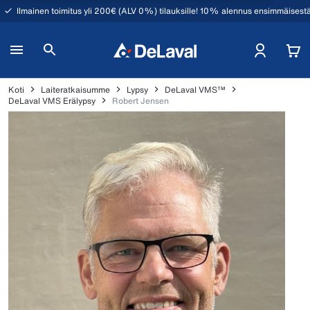
Ilmainen toimitus yli 200€ (ALV 0%) tilauksille! 10% alennus ensimmäisestä
Koti
Laiteratkaisumme
Lypsy
DeLaval VMS™
DeLaval VMS Erälypsy
Robert Jensen