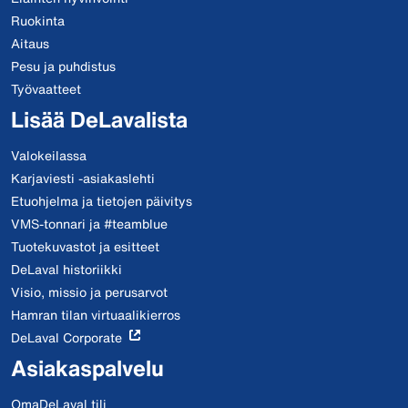
Ruokinta
Aitaus
Pesu ja puhdistus
Työvaatteet
Lisää DeLavalista
Valokeilassa
Karjaviesti -asiakaslehti
Etuohjelma ja tietojen päivitys
VMS-tonnari ja #teamblue
Tuotekuvastot ja esitteet
DeLaval historiikki
Visio, missio ja perusarvot
Hamran tilan virtuaalikierros
DeLaval Corporate
Asiakaspalvelu
OmaDeLaval tili