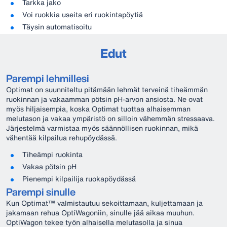
Tarkka jako
Voi ruokkia useita eri ruokintapöytiä
Täysin automatisoitu
Edut
Parempi lehmillesi
Optimat on suunniteltu pitämään lehmät terveinä tiheämmän
ruokinnan ja vakaamman pötsin pH-arvon ansiosta. Ne ovat
myös hiljaisempia, koska Optimat tuottaa alhaisemman
melutason ja vakaa ympäristö on silloin vähemmän stressaava.
Järjestelmä varmistaa myös säännöllisen ruokinnan, mikä
vähentää kilpailua rehupöydässä.
Tiheämpi ruokinta
Vakaa pötsin pH
Pienempi kilpailija ruokapöydässä
Parempi sinulle
Kun Optimat™ valmistautuu sekoittamaan, kuljettamaan ja
jakamaan rehua OptiWagoniin, sinulle jää aikaa muuhun.
OptiWagon tekee työn alhaisella melutasolla ja sinua