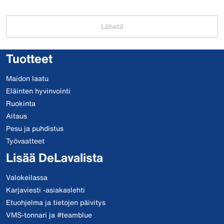
Lähetä
Tuotteet
Maidon laatu
Eläinten hyvinvointi
Ruokinta
Aitaus
Pesu ja puhdistus
Työvaatteet
Lisää DeLavalista
Valokeilassa
Karjaviesti -asiakaslehti
Etuohjelma ja tietojen päivitys
VMS-tonnari ja #teamblue