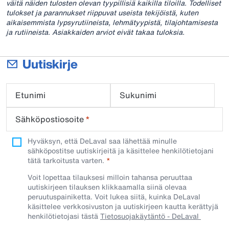
väitä näiden tulosten olevan tyypillisiä kaikilla tiloilla.
Todelliset
tulokset ja parannukset riippuvat useista tekijöistä, kuten
aikaisemmista lypsyrutiineista, lehmätyypistä, tilajohtamisesta
ja rutiineista. Asiakkaiden arviot eivät takaa tuloksia.
Uutiskirje
Etunimi
Sukunimi
Sähköpostiosoite
*
Hyväksyn, että DeLaval saa lähettää minulle
sähköpostitse uutiskirjeitä ja käsittelee henkilötietojani
tätä tarkoitusta varten.
Voit lopettaa tilauksesi milloin tahansa peruuttaa
uutiskirjeen tilauksen klikkaamalla siinä olevaa
peruutuspainiketta. Voit lukea siitä, kuinka DeLaval
käsittelee verkkosivuston ja uutiskirjeen kautta kerättyjä
henkilötietojasi tästä
Tietosuojakäytäntö - DeLaval