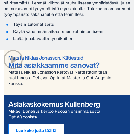
häiritsemättä. Lehmät viihtyvät rauhallisessa ympäristössä, ja se
on mukavampi työympäristö myös sinulle. Tuloksena on parempi
työympäristö sekä sinulle että lehmillesi.
Täysin automatisoitu
Käytä vähemmän aikaa rehun valmistamiseen
Lisää joustavuutta työaikoihin
Mats ja Niklas Jonasson, Kättestad
Mitä asiakkaamme sanovat?
Mats ja Niklas Jonasson kertovat Kättestadin tilan
ruokinnasta DeLaval Optimat Master ja OptiWagonin
kanssa.
Asiakaskokemus Kullenberg
Mikael Danelius kertoo Ruotsin ensimmäisestä
OptiWagonista.
Lue koko juttu täältä