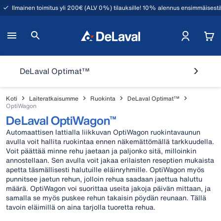
Ilmainen toimitus yli 200€ (ALV 0%) tilauksille! 10% alennus ensimmäisestä
DeLaval Optimat™
Koti
Laiteratkaisumme
Ruokinta
DeLaval Optimat™
OptiWagon
DeLaval OptiWagon™
Automaattisen lattialla liikkuvan OptiWagon ruokintavaunun
avulla voit hallita ruokintaa ennen näkemättömällä tarkkuudella.
Voit päättää minne rehu jaetaan ja paljonko sitä, milloinkin
annostellaan. Sen avulla voit jakaa erilaisten reseptien mukaista
apetta täsmällisesti halutuille eläinryhmille. OptiWagon myös
punnitsee jaetun rehun, jolloin rehua saadaan jaettua haluttu
määrä. OptiWagon voi suorittaa useita jakoja päivän mittaan, ja
samalla se myös puskee rehun takaisin pöydän reunaan. Tällä
tavoin eläimillä on aina tarjolla tuoretta rehua.