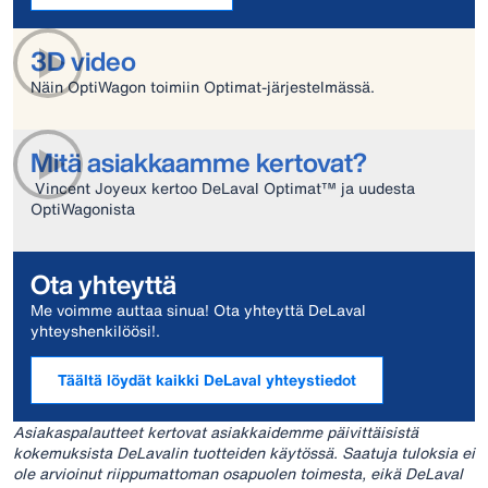
3D video
Näin OptiWagon toimiin Optimat-järjestelmässä.
Mitä asiakkaamme kertovat?
Vincent Joyeux kertoo DeLaval Optimat™ ja uudesta
OptiWagonista
Ota yhteyttä
Me voimme auttaa sinua! Ota yhteyttä DeLaval
yhteyshenkilöösi!.
Täältä löydät kaikki DeLaval yhteystiedot
Asiakaspalautteet kertovat asiakkaidemme päivittäisistä
kokemuksista DeLavalin tuotteiden käytössä. Saatuja tuloksia ei
ole arvioinut riippumattoman osapuolen toimesta, eikä DeLaval