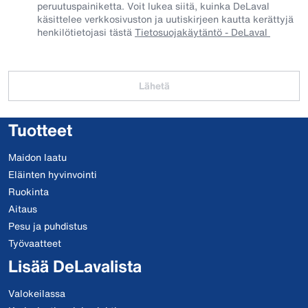
peruutuspainiketta. Voit lukea siitä, kuinka DeLaval
käsittelee verkkosivuston ja uutiskirjeen kautta kerättyjä
henkilötietojasi tästä
Tietosuojakäytäntö - DeLaval
Lähetä
Tuotteet
Maidon laatu
Eläinten hyvinvointi
Ruokinta
Aitaus
Pesu ja puhdistus
Työvaatteet
Lisää DeLavalista
Valokeilassa