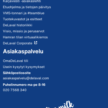
Karjaviesti -asiakaslehti
Etuohjelma ja tietojen päivitys
VMS-tonnari ja #teamblue
Tuotekuvastot ja esitteet
DeLaval historiikki
Visio, missio ja perusarvot
Hamran tilan virtuaalikierros
DeLaval Corporate
Asiakaspalvelu
OmaDeLaval tili
Usein kysytyt kysymykset
Sähköpostiosoite
asiakaspalvelu@delaval.com
Puhelinnumero ma-pe 8-16
020 7568 340