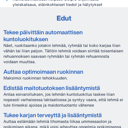
yleiskatsaus, eläinkohtaiset tiedot ja hälytykset
Edut
Tekee päivittäin automaattisen
kuntoluokituksen
Näet, ruokitaanko jotakin lehmää, ryhmää tai koko karjaa liian
vähän tai liian paljon. Tällöin lehmiä voidaan siirtää toisenlaisen
rehuannoksen saavaan ryhmään tai ryhmän rehuannosta
voidaan muuttaa.
Auttaa optimoimaan ruokinnan
Maksimoi ruokinnan tehokkuuden.
Edistää maitotuotoksen lisääntymistä
Antaa esivaroituksen, jos lehmän kuntoluokitus laskee liian
nopeasti varhaisessa laktaatiossa ja syntyy vaara, että lehmä ei
tule tiineeksi ajoissa ja maidontuotanto vähenee
Tukee karjan terveyttä ja lisääntymistä
Auttaa estämään lehmiä lihomasta liikaa ummessaolon ja
poikimisen aikana, mikä voisi aiheuttaa ongelmia poikimisessa