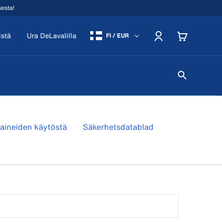
sesta!
istä
Ura DeLavalilla
FI / EUR
öaineiden käytöstä
Säkerhetsdatablad