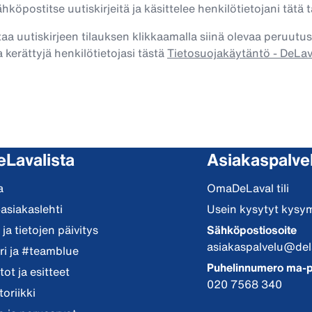
köpostitse uutiskirjeitä ja käsittelee henkilötietojani tätä t
taa uutiskirjeen tilauksen klikkaamalla siinä olevaa peruutus
 kerättyjä henkilötietojasi tästä
Tietosuojakäytäntö - DeLa
eLavalista
Asiakaspalve
a
OmaDeLaval tili
-asiakaslehti
Usein kysytyt kysy
ja tietojen päivitys
Sähköpostiosoite
asiakaspalvelu@del
i ja #teamblue
Puhelinnumero ma-p
ot ja esitteet
020 7568 340
toriikki