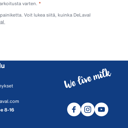
arkoitusta varten.
painiketta. Voit lukea siitä, kuinka DeLaval
val
lu
mykset
aval.com
e 8-16