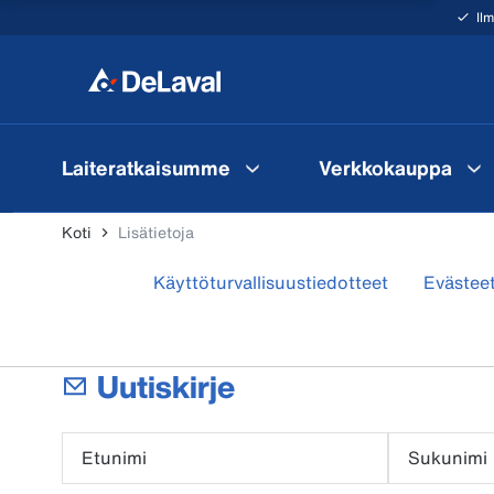
Il
Laiteratkaisumme
Verkkokauppa
Koti
Lisätietoja
Käyttöturvallisuustiedotteet
Evästee
Uutiskirje
Etunimi
Sukunimi