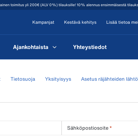
mainen toimitus yli 200€ (ALV 0%) tilauksille! 10% alennus ensimmäisestä tilauk
Kampanjat
Kestävä kehitys
Lisää tietoa me
Ajankohtaista
Yhteystiedot
t
Tietosuoja
Yksityisyys
Asetus räjähteiden läht
Sähköpostiosoite
*