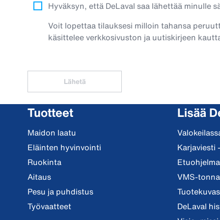
Hyväksyn, että DeLaval saa lähettää minulle säh
Voit lopettaa tilauksesi milloin tahansa peruut
käsittelee verkkosivuston ja uutiskirjeen kautta
Lähetä
Tuotteet
Lisää D
Maidon laatu
Valokeilass
Eläinten hyvinvointi
Karjaviesti 
Ruokinta
Etuohjelma 
Aitaus
VMS-tonnar
Pesu ja puhdistus
Tuotekuvast
Työvaatteet
DeLaval his