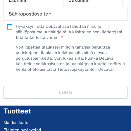
Etunimi
Sukunimi
Sähköpostiosoite
*
Hyväksyn, että DeLaval saa lähettää minulle
sähköpostitse uutiskirjeitä ja käsittelee henkilötietojani
tätä tarkoitusta varten.
Voit lopettaa tilauksesi milloin tahansa peruuttaa
uutiskirjeen tilauksen klikkaamalla siinä olevaa
peruutuspainiketta. Voit lukea siitä, kuinka DeLaval
käsittelee verkkosivuston ja uutiskirjeen kautta kerättyjä
henkilötietojasi tästä
Tietosuojakäytäntö - DeLaval
Lähetä
Tuotteet
Maidon laatu
Eläinten hyvinvointi