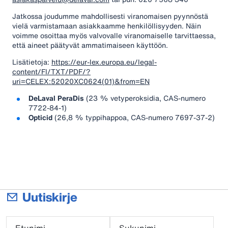
Jatkossa joudumme mahdollisesti viranomaisen pyynnöstä
vielä varmistamaan asiakkaamme henkilöllisyyden. Näin
voimme osoittaa myös valvovalle viranomaiselle tarvittaessa,
että aineet päätyvät ammatimaiseen käyttöön.
Lisätietoja:
https://eur-lex.europa.eu/legal-
content/FI/TXT/PDF/?
uri=CELEX:52020XC0624(01)&from=EN
DeLaval PeraDis
(23 % vetyperoksidia, CAS-numero
7722-84-1)
Opticid
(26,8 % typpihappoa, CAS-numero 7697-37-2)
Uutiskirje