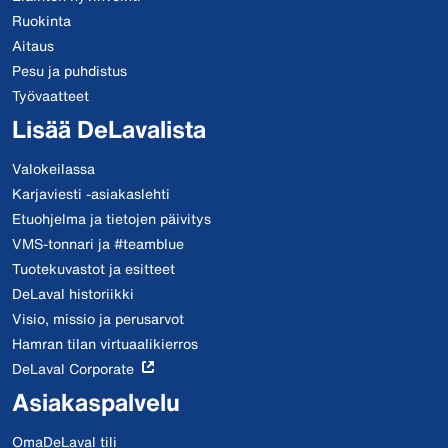
Ruokinta
Aitaus
Pesu ja puhdistus
Työvaatteet
Lisää DeLavalista
Valokeilassa
Karjaviesti -asiakaslehti
Etuohjelma ja tietojen päivitys
VMS-tonnari ja #teamblue
Tuotekuvastot ja esitteet
DeLaval historiikki
Visio, missio ja perusarvot
Hamran tilan virtuaalikierros
DeLaval Corporate
Asiakaspalvelu
OmaDeLaval tili