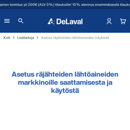
mainen toimitus yli 200€ (ALV 0%) tilauksille! 10% alennus ensimmäisestä tilauk
Koti
Lisätietoja
Asetus räjähteiden lähtöaineiden käytöstä
Asetus räjähteiden lähtöaineiden
markkinoille saattamisesta ja
käytöstä