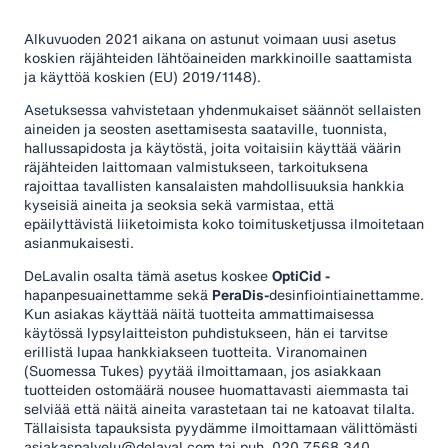
Alkuvuoden 2021 aikana on astunut voimaan uusi asetus
koskien räjähteiden lähtöaineiden markkinoille saattamista
ja käyttöä koskien (EU) 2019/1148).
Asetuksessa vahvistetaan yhdenmukaiset säännöt sellaisten
aineiden ja seosten asettamisesta saataville, tuonnista,
hallussapidosta ja käytöstä, joita voitaisiin käyttää väärin
räjähteiden laittomaan valmistukseen, tarkoituksena
rajoittaa tavallisten kansalaisten mahdollisuuksia hankkia
kyseisiä aineita ja seoksia sekä varmistaa, että
epäilyttävistä liiketoimista koko toimitusketjussa ilmoitetaan
asianmukaisesti.
DeLavalin osalta tämä asetus koskee
OptiCid -
hapanpesuainettamme sekä
PeraDis-
desinfiointiainettamme.
Kun asiakas käyttää näitä tuotteita ammattimaisessa
käytössä lypsylaitteiston puhdistukseen, hän ei tarvitse
erillistä lupaa hankkiakseen tuotteita. Viranomainen
(Suomessa Tukes) pyytää ilmoittamaan, jos asiakkaan
tuotteiden ostomäärä nousee huomattavasti aiemmasta tai
selviää että näitä aineita varastetaan tai ne katoavat tilalta.
Tällaisista tapauksista pyydämme ilmoittamaan välittömästi
asiakaspalvelu@delaval.com
tai puh. 020 7568 340