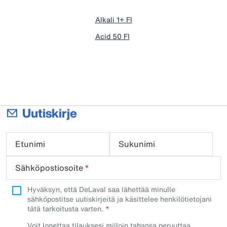
Alkali 1+ FI
Acid 50 FI
Uutiskirje
Etunimi
Sukunimi
Sähköpostiosoite
*
Hyväksyn, että DeLaval saa lähettää minulle
sähköpostitse uutiskirjeitä ja käsittelee henkilötietojani
tätä tarkoitusta varten.
Voit lopettaa tilauksesi milloin tahansa peruuttaa