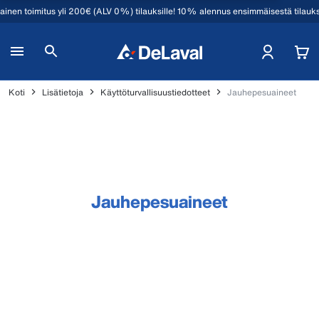
mainen toimitus yli 200€ (ALV 0%) tilauksille! 10% alennus ensimmäisestä tilauk
Koti
Lisätietoja
Käyttöturvallisuustiedotteet
Jauhepesuaineet
Jauhepesuaineet