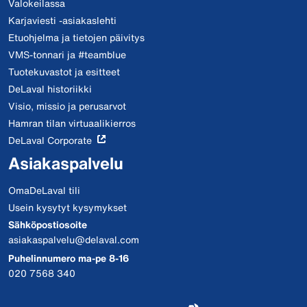
Valokeilassa
Karjaviesti -asiakaslehti
Etuohjelma ja tietojen päivitys
VMS-tonnari ja #teamblue
Tuotekuvastot ja esitteet
DeLaval historiikki
Visio, missio ja perusarvot
Hamran tilan virtuaalikierros
DeLaval Corporate
Asiakaspalvelu
OmaDeLaval tili
Usein kysytyt kysymykset
Sähköpostiosoite
asiakaspalvelu@delaval.com
Puhelinnumero ma-pe 8-16
020 7568 340