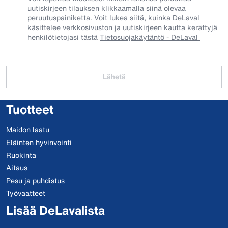
uutiskirjeen tilauksen klikkaamalla siinä olevaa
peruutuspainiketta. Voit lukea siitä, kuinka DeLaval
käsittelee verkkosivuston ja uutiskirjeen kautta kerättyjä
henkilötietojasi tästä
Tietosuojakäytäntö - DeLaval
Lähetä
Tuotteet
Maidon laatu
Eläinten hyvinvointi
Ruokinta
Aitaus
Pesu ja puhdistus
Työvaatteet
Lisää DeLavalista