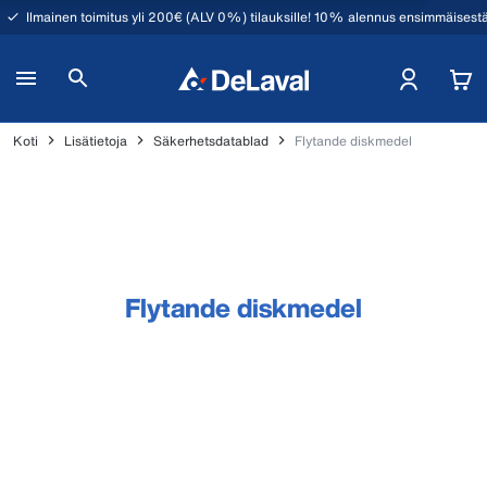
Ilmainen toimitus yli 200€ (ALV 0%) tilauksille! 10% alennus ensimmäisestä
Koti
Lisätietoja
Säkerhetsdatablad
Flytande diskmedel
Flytande diskmedel