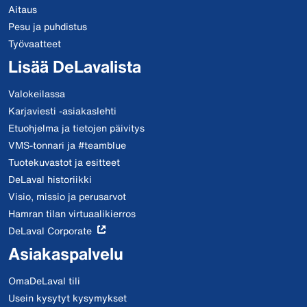
Aitaus
Pesu ja puhdistus
Työvaatteet
Lisää DeLavalista
Valokeilassa
Karjaviesti -asiakaslehti
Etuohjelma ja tietojen päivitys
VMS-tonnari ja #teamblue
Tuotekuvastot ja esitteet
DeLaval historiikki
Visio, missio ja perusarvot
Hamran tilan virtuaalikierros
DeLaval Corporate
Asiakaspalvelu
OmaDeLaval tili
Usein kysytyt kysymykset