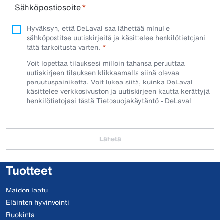
Sähköpostiosoite
*
Hyväksyn, että DeLaval saa lähettää minulle
sähköpostitse uutiskirjeitä ja käsittelee henkilötietojani
tätä tarkoitusta varten.
Voit lopettaa tilauksesi milloin tahansa peruuttaa
uutiskirjeen tilauksen klikkaamalla siinä olevaa
peruutuspainiketta. Voit lukea siitä, kuinka DeLaval
käsittelee verkkosivuston ja uutiskirjeen kautta kerättyjä
henkilötietojasi tästä
Tietosuojakäytäntö - DeLaval
Lähetä
Tuotteet
Maidon laatu
Eläinten hyvinvointi
Ruokinta