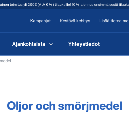
mainen toimitus yli 200€ (ALV 0%) tilauksille! 10% alennus ensimmäisestä tilauk
Kampanjat
Kestävä kehitys
Lisää tietoa me
Ajankohtaista
Yhteystiedot
jmedel
Oljor och smörjmedel