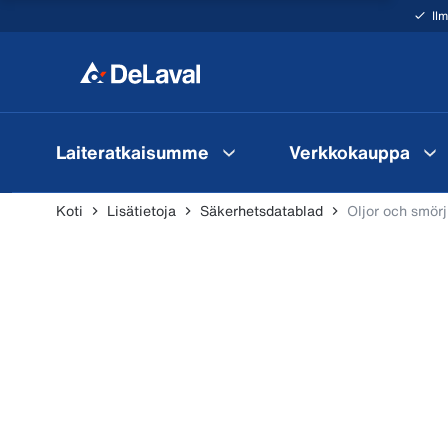
Il
Laiteratkaisumme
Verkkokauppa
Koti
Lisätietoja
Säkerhetsdatablad
Oljor och smör