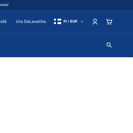
sesta!
istä
Ura DeLavalilla
FI / EUR