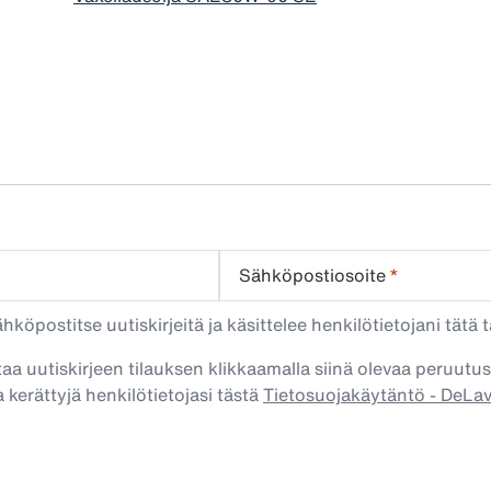
Sähköpostiosoite
*
köpostitse uutiskirjeitä ja käsittelee henkilötietojani tätä t
taa uutiskirjeen tilauksen klikkaamalla siinä olevaa peruutus
 kerättyjä henkilötietojasi tästä
Tietosuojakäytäntö - DeLa