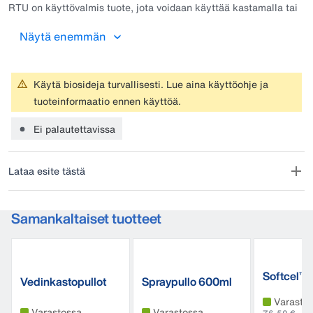
RTU on käyttövalmis tuote, jota voidaan käyttää kastamalla tai
suihkeena. Jodipitoisuus 1500 ppm, sisältää glyseriiniä ja
sorbitolia 2%.
Näytä enemmän
Käytä biosideja turvallisesti. Lue aina käyttöohje ja
tuoteinformaatio ennen käyttöä.
Ei palautettavissa
Lataa esite tästä
Samankaltaiset tuotteet
Softcel™
Vedinkastopullot
Spraypullo 600ml
Varasto
Varastossa
Varastossa