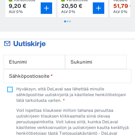
76,50 €
9,20 €
20,50 €
51,79 €
ALV 0%
ALV 0%
ALV 0%
Uutiskirje
Etunimi
Sukunimi
Sähköpostiosoite
*
Hyväksyn, että DeLaval saa lähettää minulle
sähköpostitse uutiskirjeitä ja käsittelee henkilötietojani
tätä tarkoitusta varten.
Voit lopettaa tilauksesi milloin tahansa peruuttaa
uutiskirjeen tilauksen klikkaamalla siinä olevaa
peruutuspainiketta. Voit lukea siitä, kuinka DeLaval
käsittelee verkkosivuston ja uutiskirjeen kautta kerättyjä
henkilötietojasi tästä
Tietosuojakäytäntö - DeLaval