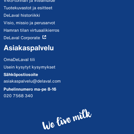
VMS-tonnari ja #teamblue
Tuotekuvastot ja esitteet
DeLaval historiikki
Visio, missio ja perusarvot
Hamran tilan virtuaalikierros
DeLaval Corporate
Asiakaspalvelu
OmaDeLaval tili
Usein kysytyt kysymykset
Sähköpostiosoite
asiakaspalvelu@delaval.com
Puhelinnumero ma-pe 8-16
020 7568 340