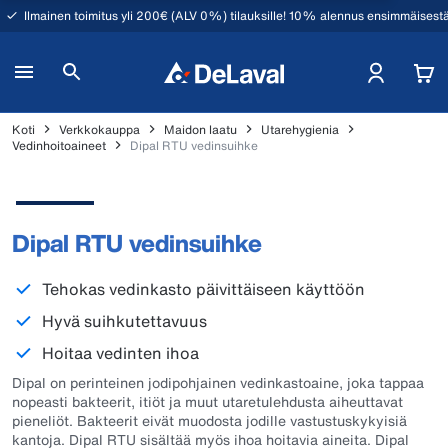
Ilmainen toimitus yli 200€ (ALV 0%) tilauksille! 10% alennus ensimmäisestä
Koti
Verkkokauppa
Maidon laatu
Utarehygienia
Vedinhoitoaineet
Dipal RTU vedinsuihke
Dipal RTU vedinsuihke
Tehokas vedinkasto päivittäiseen käyttöön
Hyvä suihkutettavuus
Hoitaa vedinten ihoa
Dipal on perinteinen jodipohjainen vedinkastoaine, joka tappaa
nopeasti bakteerit, itiöt ja muut utaretulehdusta aiheuttavat
pieneliöt. Bakteerit eivät muodosta jodille vastustuskykyisiä
kantoja. Dipal RTU sisältää myös ihoa hoitavia aineita. Dipal