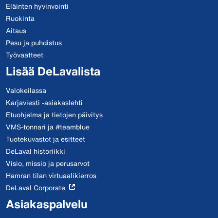
Eläinten hyvinvointi
Ruokinta
Aitaus
Pesu ja puhdistus
Työvaatteet
Lisää DeLavalista
Valokeilassa
Karjaviesti -asiakaslehti
Etuohjelma ja tietojen päivitys
VMS-tonnari ja #teamblue
Tuotekuvastot ja esitteet
DeLaval historiikki
Visio, missio ja perusarvot
Hamran tilan virtuaalikierros
DeLaval Corporate
Asiakaspalvelu