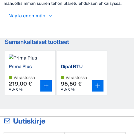
mahdollisimman suuren tehon utaretulehduksen ehkäisyssä.
Laadukkailla vedinkasto- ja spraypulloilla vedinkastoainetta
annostellaan oikea määrä oikeaan paikkaan.
Näytä enemmän
Samankaltaiset tuotteet
Prima Plus
Dipal RTU
vedinsuihke
vedinsuihke
Varastossa
Varastossa
219,00 €
95,50 €
ALV 0%
ALV 0%
Uutiskirje