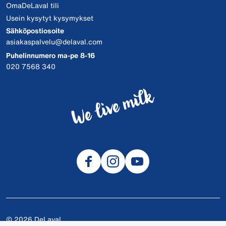
OmaDeLaval tili
Usein kysytyt kysymykset
Sähköpostiosoite
asiakaspalvelu@delaval.com
Puhelinnumero ma-pe 8-16
020 7568 340
© 2026 DeLaval