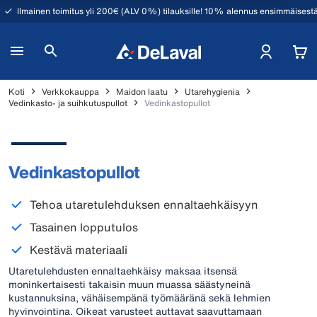
Ilmainen toimitus yli 200€ (ALV 0%) tilauksille! 10% alennus ensimmäisestä
Koti
Verkkokauppa
Maidon laatu
Utarehygienia
Vedinkasto- ja suihkutuspullot
Vedinkastopullot
Vedinkastopullot
Tehoa utaretulehduksen ennaltaehkäisyyn
Tasainen lopputulos
Kestävä materiaali
Utaretulehdusten ennaltaehkäisy maksaa itsensä
moninkertaisesti takaisin muun muassa säästyneinä
kustannuksina, vähäisempänä työmääränä sekä lehmien
hyvinvointina. Oikeat varusteet auttavat saavuttamaan