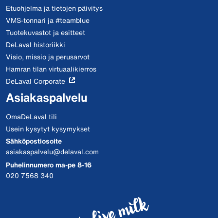
Etuohjelma ja tietojen päivitys
VMS-tonnari ja #teamblue
Tuotekuvastot ja esitteet
DeLaval historiikki
Visio, missio ja perusarvot
Hamran tilan virtuaalikierros
DeLaval Corporate
Asiakaspalvelu
OmaDeLaval tili
Usein kysytyt kysymykset
Sähköpostiosoite
asiakaspalvelu@delaval.com
Puhelinnumero ma-pe 8-16
020 7568 340