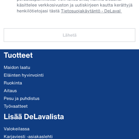
käsittelee verkkosivuston ja uutiskirjeen kautta kerättyjä
henkilötietojasi tästä
Tietosuojakäytäntö - DeLaval
Lähetä
Tuotteet
Maidon laatu
Eläinten hyvinvointi
Ruokinta
Aitaus
Pesu ja puhdistus
Työvaatteet
Lisää DeLavalista
Valokeilassa
Karjaviesti -asiakaslehti