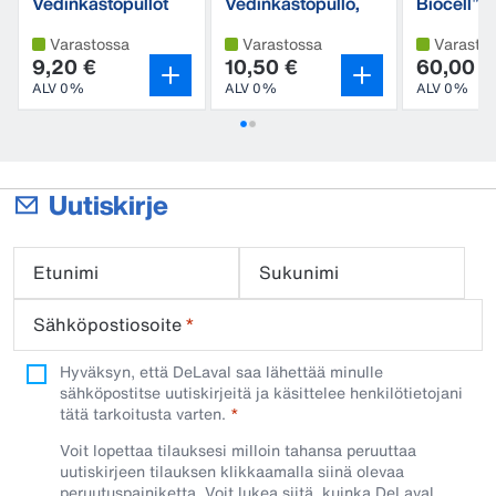
Vedinkastopullot
Vedinkastopullo,
Biocell™ 
aine ei valu takaisin
utarepape
Varastossa
Varastossa
Varasto
9,20 €
10,50 €
60,00 €
ALV 0%
ALV 0%
ALV 0%
Uutiskirje
Etunimi
Sukunimi
Sähköpostiosoite
*
Hyväksyn, että DeLaval saa lähettää minulle
sähköpostitse uutiskirjeitä ja käsittelee henkilötietojani
tätä tarkoitusta varten.
Voit lopettaa tilauksesi milloin tahansa peruuttaa
uutiskirjeen tilauksen klikkaamalla siinä olevaa
peruutuspainiketta. Voit lukea siitä, kuinka DeLaval