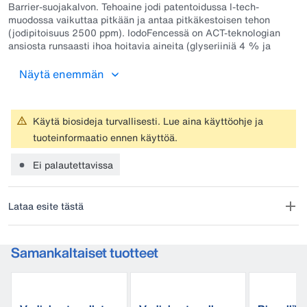
Barrier-suojakalvon. Tehoaine jodi patentoidussa I-tech-
muodossa vaikuttaa pitkään ja antaa pitkäkestoisen tehon
(jodipitoisuus 2500 ppm). IodoFencessä on ACT-teknologian
ansiosta runsaasti ihoa hoitavia aineita (glyseriiniä 4 % ja
sorbitolia 1 %). Voidaan käyttää vain kastona.
Näytä enemmän
Käytä biosideja turvallisesti. Lue aina käyttöohje ja
tuoteinformaatio ennen käyttöä.
Ei palautettavissa
Lataa esite tästä
Samankaltaiset tuotteet