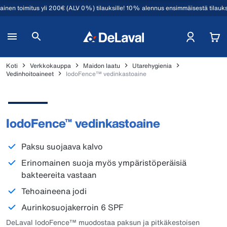
mainen toimitus yli 200€ (ALV 0%) tilauksille! 10% alennus ensimmäisestä tilauk
Koti
Verkkokauppa
Maidon laatu
Utarehygienia
Vedinhoitoaineet
IodoFence™ vedinkastoaine
IodoFence™ vedinkastoaine
Paksu suojaava kalvo
Erinomainen suoja myös ympäristöperäisiä
bakteereita vastaan
Tehoaineena jodi
Aurinkosuojakerroin 6 SPF
DeLaval IodoFence™ muodostaa paksun ja pitkäkestoisen