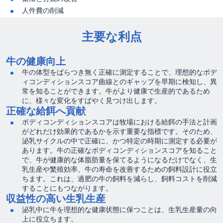
人件費の削減
主要な利点
牛の健康向上
牛の体型をばらつき無く正確に測定することで、理想的なボデ
ィコンディションスコア曲線とのギャップを早期に検知し、異
常を知ることができます。牛がより健康で生産的であるため
に、様々な変化をすばやく見つけ出します。
正確な給餌へ貢献
ボディコンディションスコアは牧場における給餌の手法と計画
がどれだけ効果的であるかを示す重要な指標です。そのため、
泌乳サイクルの中で正確に、かつ特定の時期に測定する必要が
あります。牛の正確なボディコンディションスコアを知ること
で、牛が健康的な体脂肪量を保てるようになるだけでなく、生
乳生産や繁殖効率、牛の寿命を改善するための飼料設計に役立
ちます。これは、過肥の牛の飼料を減らし、飼料コストを削減
することにもつながります。
収益性の高い生乳生産
泌乳中に牛を理想的な健康状態に保つことは、生乳生産量の向
上に役立ちます。