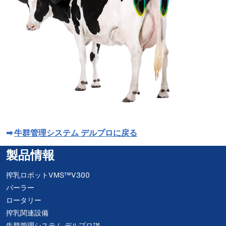
➡
牛群管理システム デルプロに戻る
製品情報
搾乳ロボットVMS™V300
パーラー
ロータリー
搾乳関連設備
牛群管理システム デルプロ™