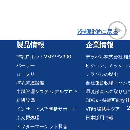
冷却設備に戻る
製品情報
企業情報
搾乳ロボットVMS™V300
デラバル株式会社 概
パーラー
ビジョン、ミッショ
ロータリー
デラバルの歴史
搾乳関連設備
自社運営牧場「ハム
牛群管理システム デルプロ™
環境保全への取り組
給餌設備
SDGs - 持続可能
インサービス™包括サポート
VR牧場見学ツアー
ふん尿処理
日本採用情報
アフターマーケット製品