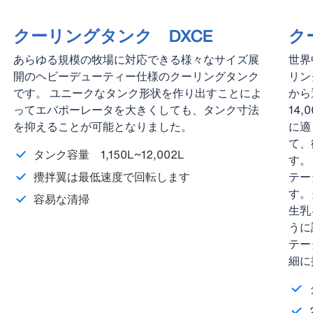
クーリングタンク DXCE
ク
あらゆる規模の牧場に対応できる様々なサイズ展
世界
開のヘビーデューティー仕様のクーリングタンク
リン
です。 ユニークなタンク形状を作り出すことによ
から
ってエバポーレータを大きくしても、タンク寸法
14
を抑えることが可能となりました。
に適
て、
タンク容量 1,150L~12,002L
す。
攪拌翼は最低速度で回転します
テー
す。
容易な清掃
生乳
うに
テー
細に