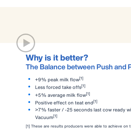
Why is it better?
The Balance between Push and P
[
1]
+9% peak milk flow
[1]
Less forced take offs
[1]
+5% average milk flow
[1]
Positive effect on teat end
>7% faster / -25 seconds last cow ready w
[1]
Vacuum
[1] These are results producers were able to achieve on 