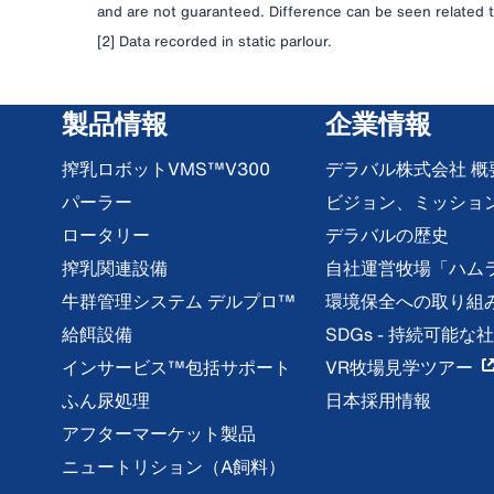
and are not guaranteed. Difference can be seen related t
[2] Data recorded in static parlour.
製品情報
企業情報
搾乳ロボットVMS™V300
デラバル株式会社 概
パーラー
ビジョン、ミッショ
ロータリー
デラバルの歴史
搾乳関連設備
自社運営牧場「ハム
牛群管理システム デルプロ™
環境保全への取り組
給餌設備
SDGs - 持続可能
インサービス™包括サポート
VR牧場見学ツアー
ふん尿処理
日本採用情報
アフターマーケット製品
ニュートリション（A飼料）