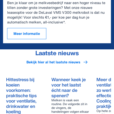
Ben je klaar om je melkveebedrijf naar een hoger niveau te
tillen zonder grote investeringen? Met onze nieuwe
leaseoptie voor de DeLaval VMS V300 melkrobot is dat nu
mogelijk! Voor slechts €1,- per koe per dag kun je
automatisch melken, all-inclusive*.
Meer informatie
Laatste nieuws
Bekijk hier al het laatste nieuws
Hittestress bij
Wanneer keek je
Meer da
koeien
voor het laatst
ventilati
voorkomen:
écht naar de
zo werk
praktische tips
spenen?
effecti
voor ventilatie,
Cooling 
Melken is vaak een
routine. De volgorde zit in
drinkwater en
praktijk
de vingers, de
koeling
Op hete zo
handelingen volgen elkaar