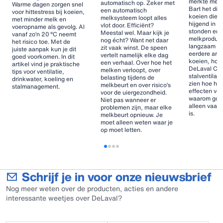
merkte mel
automatisch op. Zeker met
Warme dagen zorgen snel
Bart het direc
een automatisch
voor hittestress bij koeien,
koeien die m
melksysteem loopt alles
met minder melk en
hijgend in 
vlot door. Efficiënt?
voeropname als gevolg. Al
stonden en 
Meestal wel. Maar kijk je
vanaf zo’n 20 °C neemt
melkproduct
nog écht? Want net daar
het risico toe. Met de
langzaam we
zit vaak winst. De speen
juiste aanpak kun je dit
eerdere arti
vertelt namelijk elke dag
goed voorkomen. In dit
koeien, hog
een verhaal. Over hoe het
artikel vind je praktische
DeLaval Cow
melken verloopt, over
tips voor ventilatie,
stalventilatie’ lieten
belasting tijdens de
drinkwater, koeling en
zien hoe hit
melkbeurt en over risico’s
stalmanagement.
effecten ve
voor de uiergezondheid.
waarom goed
Niet pas wanneer er
alleen vaak
problemen zijn, maar elke
is.
melkbeurt opnieuw. Je
moet alleen weten waar je
op moet letten.
Schrijf je in voor onze nieuwsbrief
Nog meer weten over de producten, acties en andere
interessante weetjes over DeLaval?