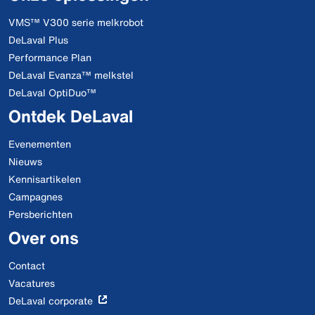
VMS™ V300 serie melkrobot
DeLaval Plus
Performance Plan
DeLaval Evanza™ melkstel
DeLaval OptiDuo™
Ontdek DeLaval
Evenementen
Nieuws
Kennisartikelen
Campagnes
Persberichten
Over ons
Contact
Vacatures
DeLaval corporate