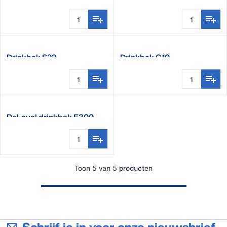
Drinkbak S22
Drinkbak C10
DeLaval drinkbak E300
Toon 5 van 5 producten