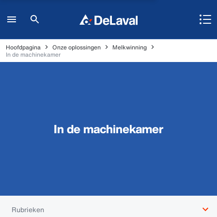
Hoofdpagina
Onze oplossingen
Melkwinning
In de machinekamer
In de machinekamer
Rubrieken