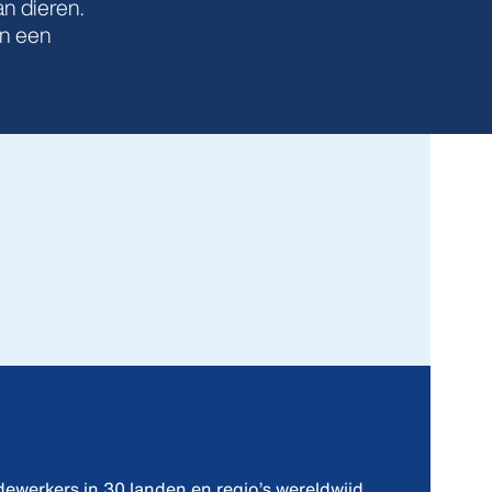
n dieren.
in een
ewerkers in 30 landen en regio’s wereldwijd.