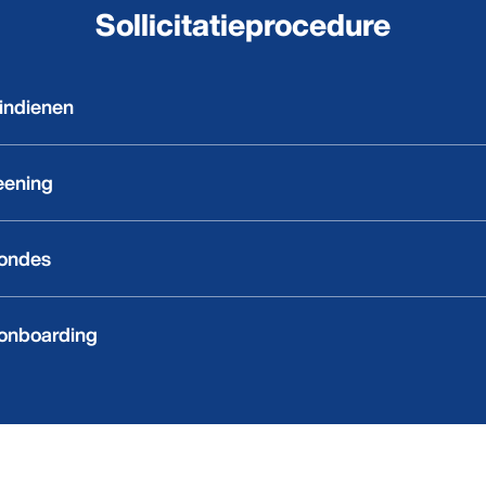
Sollicitatieprocedure
e indienen
eening
ondes
onboarding