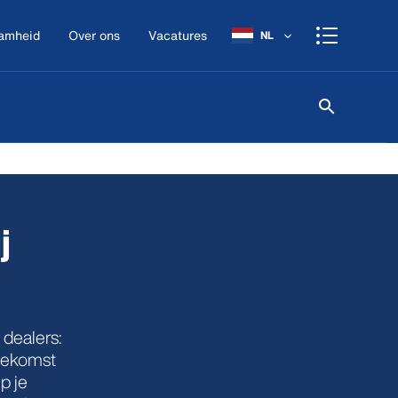
amheid
Over ons
Vacatures
NL
j
 dealers:
toekomst
p je