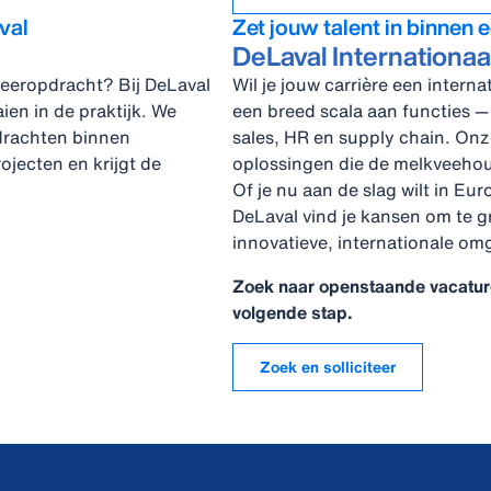
val
Zet jouw talent in binnen 
DeLaval Internationaa
deeropdracht? Bij DeLaval
Wil je jouw carrière een intern
ien in de praktijk. We
een breed scala aan functies —
drachten binnen
sales, HR en supply chain. On
ojecten en krijgt de
oplossingen die de melkveehoud
Of je nu aan de slag wilt in Eur
DeLaval vind je kansen om te g
innovatieve, internationale om
Zoek naar openstaande vacatures
volgende stap.
Zoek en solliciteer