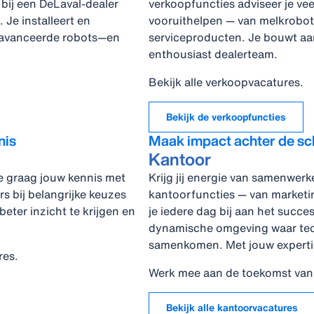
 bij een DeLaval‑dealer
verkoopfuncties adviseer je ve
Je installeert en
vooruithelpen — van melkrobot
eavanceerde robots—en
serviceproducten. Je bouwt aan
enthousiast dealerteam.
Bekijk alle verkoopvacatures.
Bekijk de verkoopfuncties
nis
Maak impact achter de s
Kantoor
je graag jouw kennis met
Krijg jij energie van samenwer
 bij belangrijke keuzes
kantoorfuncties — van marketin
beter inzicht te krijgen en
je iedere dag bij aan het succe
dynamische omgeving waar tech
samenkomen. Met jouw expertise
res.
Werk mee aan de toekomst van 
Bekijk alle kantoorvacatures