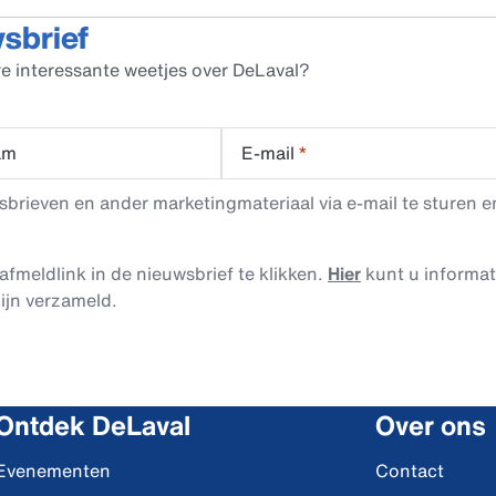
wsbrief
e interessante weetjes over DeLaval?
am
E-mail
*
rieven en ander marketingmateriaal via e-mail te sturen en
afmeldlink in de nieuwsbrief te klikken.
Hier
kunt u informa
ijn verzameld.
Ontdek DeLaval
Over ons
Evenementen
Contact