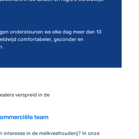
gen ondersteunen we elke dag meer dan 10
reldwijd comfortabeler, gezonder en
n.
alers verspreid in de
commerciële team
en interesse in de melkveehouderij? In onze