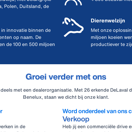
, Polen, Duitsland, de
Dierenwelzijn
 in innovatie binnen de
Met onze oplossin
enten op naam. De
miljoen koeien we
sen de 100 en 500 miljoen
productiever te zij
Groei verder met ons
deels met een dealerorganisatie. Met 26 erkende DeLaval de
Benelux, staan we dicht bij onze klant.
r
Word onderdeel van ons 
Verkoop
werken in de
Heb jij een commerciële drive 