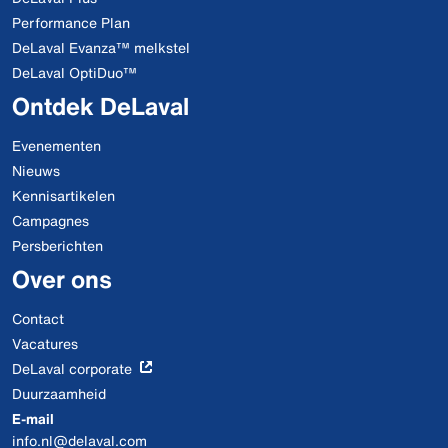
Performance Plan
DeLaval Evanza™ melkstel
DeLaval OptiDuo™
Ontdek DeLaval
Evenementen
Nieuws
Kennisartikelen
Campagnes
Persberichten
Over ons
Contact
Vacatures
DeLaval corporate
Duurzaamheid
E-mail
info.nl@delaval.com