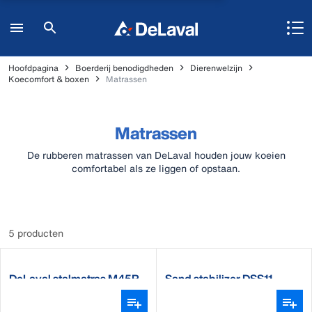
Hoofdpagina
Boerderij benodigdheden
Dierenwelzijn
Koecomfort & boxen
Matrassen
Matrassen
De rubberen matrassen van DeLaval houden jouw koeien
comfortabel als ze liggen of opstaan.
5 producten
DeLaval stalmatras M45R
Sand stabilizer DSS11