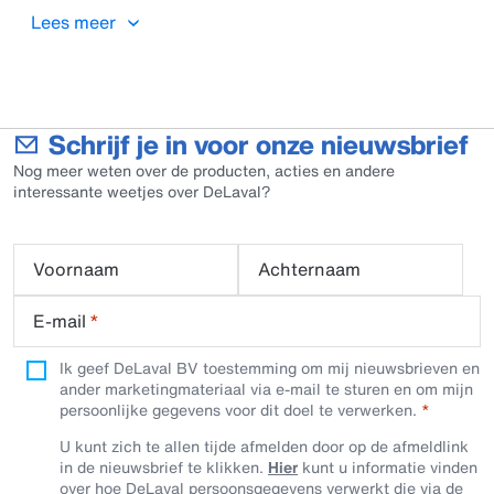
ligboxen. De mat bestaat uit 35 vierkante openingen van
Lees meer
ongeveer 20 bij 20 cm. Dit zorgt ervoor dat het boxmateriaal
niet door de koe uit de box gewerkt kan worden en zand de
apparatuur of de machines niet kan beschadigen.
Schrijf je in voor onze nieuwsbrief
Nog meer weten over de producten, acties en andere
interessante weetjes over DeLaval?
Voornaam
Achternaam
E-mail
*
Ik geef DeLaval BV toestemming om mij nieuwsbrieven en
ander marketingmateriaal via e-mail te sturen en om mijn
persoonlijke gegevens voor dit doel te verwerken.
U kunt zich te allen tijde afmelden door op de afmeldlink
in de nieuwsbrief te klikken.
Hier
kunt u informatie vinden
over hoe DeLaval persoonsgegevens verwerkt die via de