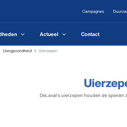
Campagnes
Duurza
gdheden
Actueel
Contact
Uiergezondheid
Uierzepen
Uierzep
DeLaval's uierzepen houden de spenen 