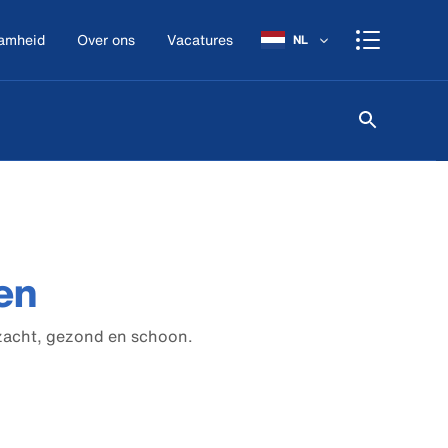
amheid
Over ons
Vacatures
NL
en
zacht, gezond en schoon.