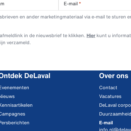
am
E-mail
*
rieven en ander marketingmateriaal via e-mail te sturen en
afmeldlink in de nieuwsbrief te klikken.
Hier
kunt u informa
ijn verzameld.
Ontdek DeLaval
Over ons
Evenementen
Contact
Nieuws
Vacatures
Kennisartikelen
DeLaval corpo
Campagnes
Duurzaamhei
Persberichten
E-mail
info.nl@delav