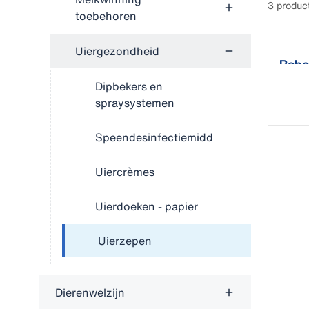
3 produc
toebehoren
Uiergezondheid
Robot
Dipbekers en
spraysystemen
Speendesinfectiemiddelen
Uiercrèmes
Uierdoeken - papier
Uierzepen
Dierenwelzijn