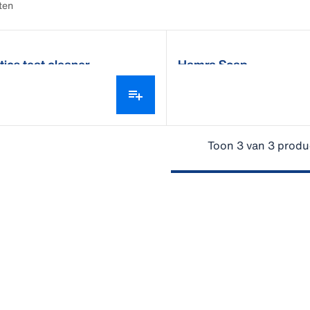
ten
ics teat cleaner
Hamra Soap
Toon 3 van 3 produ