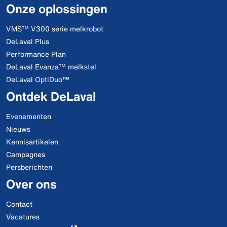
Onze oplossingen
VMS™ V300 serie melkrobot
DeLaval Plus
Performance Plan
DeLaval Evanza™ melkstel
DeLaval OptiDuo™
Ontdek DeLaval
Evenementen
Nieuws
Kennisartikelen
Campagnes
Persberichten
Over ons
Contact
Vacatures