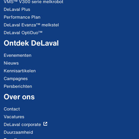
VMS™ V300 serie melkrobot
DeLaval Plus
Performance Plan
DeLaval Evanza™ melkstel
DeLaval OptiDuo™
Ontdek DeLaval
Evenementen
Nieuws
Kennisartikelen
Campagnes
Persberichten
Over ons
Contact
Vacatures
DeLaval corporate
Duurzaamheid