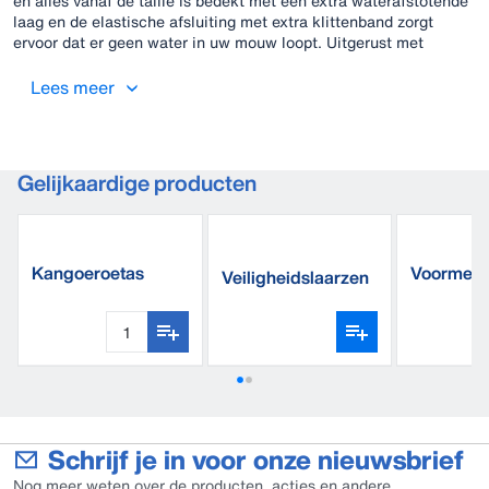
en alles vanaf de taille is bedekt met een extra waterafstotende
laag en de elastische afsluiting met extra klittenband zorgt
ervoor dat er geen water in uw mouw loopt. Uitgerust met
comfortabele zakken en een elastische achterkant, biedt deze
overall de beste ondersteuning voor het zware werk van een
Lees meer
melker. Toch hoeft u niet te kiezen tussen praktische details of
stijl, omdat deze overall alles heeft.
Gelijkaardige producten
Kangoeroetas
Voormelkb
Veiligheidslaarzen
delig
Schrijf je in voor onze nieuwsbrief
Nog meer weten over de producten, acties en andere