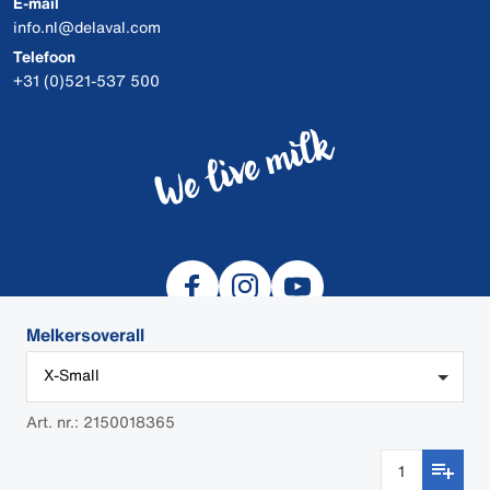
E-mail
info.nl@delaval.com
Telefoon
+31 (0)521-537 500
Melkersoverall
X-Small
© 2026 DeLaval
Art. nr.: 2150018365
DEALER LOGIN
Cookies