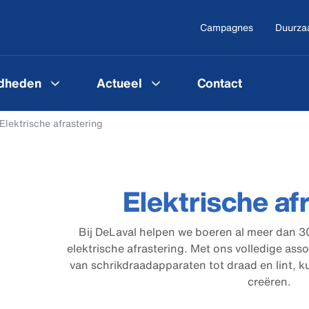
Campagnes
Duurza
gdheden
Actueel
Contact
Elektrische afrastering
Elektrische af
Bij DeLaval helpen we boeren al meer dan 30
elektrische afrastering. Met ons volledige ass
van schrikdraadapparaten tot draad en lint, ku
creëren.