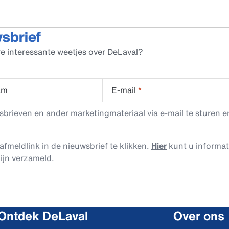
wsbrief
e interessante weetjes over DeLaval?
am
E-mail
*
rieven en ander marketingmateriaal via e-mail te sturen en
afmeldlink in de nieuwsbrief te klikken.
Hier
kunt u informa
ijn verzameld.
Ontdek DeLaval
Over ons