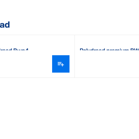
ad
draad Bwp4
Polydraad premium B