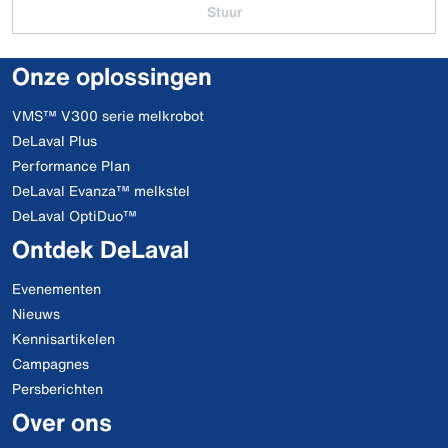
Stuur
Onze oplossingen
VMS™ V300 serie melkrobot
DeLaval Plus
Performance Plan
DeLaval Evanza™ melkstel
DeLaval OptiDuo™
Ontdek DeLaval
Evenementen
Nieuws
Kennisartikelen
Campagnes
Persberichten
Over ons